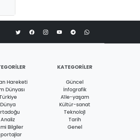
EGORILER
KATEGORILER
an Hareketi
Güncel
am Dünyası
İnfografik
Türkiye
Ai̇le-yaşam
Dünya
Kültür-sanat
rtadoğu
Teknoloji̇
Analiz
Tarih
ami Bilgiler
Genel
portajlar