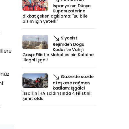
İspanya'nın Dünya
Kupası zaferine
dikkat çeken açıklama: "Bu bile
bizim için yeterli"
m
Siyonist
Rejimden Doğu
Kudüs’te Vahşi
ilere
Gasp: Filistin Mahallesinin Kalbine
İllegal İşgal!
enüz
Gazze'de sözde
ni
ateşkese rağmen
katliam: İşgalci
İsrail'in İHA saldırısında 4 Filistinli
şehit oldu
a