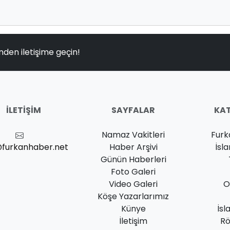
nden iletişime geçin!
İLETIŞIM
SAYFALAR
KAT
Namaz Vakitleri
Furk
@furkanhaber.net
Haber Arşivi
İsl
Günün Haberleri
Foto Galeri
Video Galeri
O
Köşe Yazarlarımız
Künye
İsl
İletişim
Rö