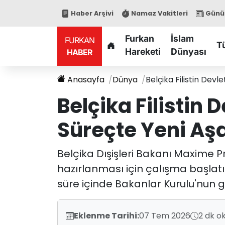
Haber Arşivi
Namaz Vakitleri
Günün
Furkan
İslam
FURKAN
T
Hareketi
Dünyası
HABER
Anasayfa
Dünya
Belçika Filistin Dev
Belçika Filistin 
Süreçte Yeni A
Belçika Dışişleri Bakanı Maxime Pr
hazırlanması için çalışma başlatı
süre içinde Bakanlar Kurulu'nun
Eklenme Tarihi:
07 Tem 2026
2 dk o