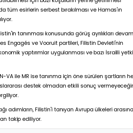
labilmesi için bazı koşulların yerine getirilmesi
ında tüm esirlerin serbest bırakılması ve Hamas'ın
ıyor.
istin'in tanınması konusunda görüş ayrılıkları deva
 Engagés ve Vooruit partileri, Filistin Devleti'nin
konomik yaptırımlar uygulanması ve bazı İsrailli yetkil
 N-VA ile MR ise tanınma için öne sürülen şartların h
uluslararası destek olmadan etkili sonuç vermeyeceği
giliyor.
 adımların, Filistin'i tanıyan Avrupa ülkeleri arasın
n takip ediliyor.