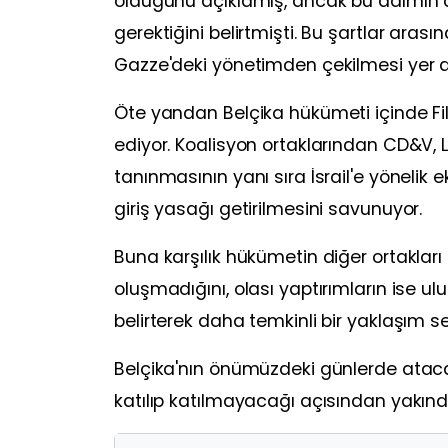
olduğunu açıklamış, ancak bu adımın atı
gerektiğini belirtmişti. Bu şartlar aras
Gazze'deki yönetimden çekilmesi yer al
Öte yandan Belçika hükümeti içinde Fil
ediyor. Koalisyon ortaklarından CD&V, Les
tanınmasının yanı sıra İsrail'e yönelik e
giriş yasağı getirilmesini savunuyor.
Buna karşılık hükümetin diğer ortakları
oluşmadığını, olası yaptırımların ise 
belirterek daha temkinli bir yaklaşım ser
Belçika'nın önümüzdeki günlerde atacağı
katılıp katılmayacağı açısından yakında