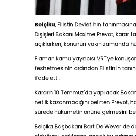
Belçika
, Filistin Devleti'nin tanınması
Dışişleri Bakanı Maxime Prevot, karar t
açıklarken, konunun yakın zamanda hü
Flaman kamu yayıncısı VRT'ye konuşan 
feshetmesinin ardından Filistin'in tanı
ifade etti.
Kararın 10 Temmuz'da yapılacak Bakanl
netlik kazanmadığını belirten Prevot, 
sürede hükümetin önüne gelmesini bekle
Belçika Başbakanı Bart De Wever de dah