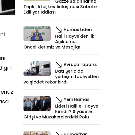
Gazze Saldırılarına
Tepki: Ateşkes Anlaşması Sabote
Ediliyor İddiası
Hamas Lideri
ni
Halil Hayye'den İlk
Açıklama:
Önceliklerimiz ve Mesajları
ını
Avrupa raporu:
ığını
Batı Şeria’da
yerleşim faaliyetleri
ve şiddet rekor kırdı
henüz
Yeni Hamas
kısa
Lideri Halil el-Hayye
Kimdir? Siyasete
Girişi ve Müzakerelerdeki Rolü
Hamas'tan