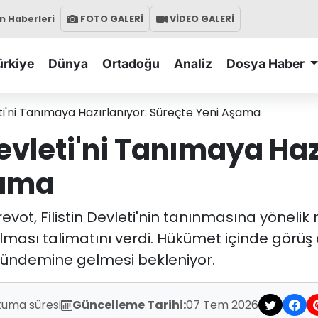
 Haberleri
FOTO GALERİ
VİDEO GALERİ
ürkiye
Dünya
Ortadoğu
Analiz
Dosya Haber
leti'ni Tanımaya Hazırlanıyor: Süreçte Yeni Aşama
Devleti'ni Tanımaya Haz
şama
evot, Filistin Devleti'nin tanınmasına yönelik
lması talimatını verdi. Hükümet içinde görüş a
 gündemine gelmesi bekleniyor.
kuma süresi
Güncelleme Tarihi:
07 Tem 2026