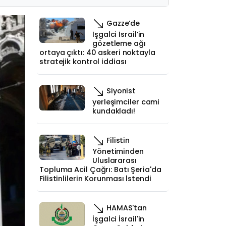
Gazze’de
İşgalci İsrail’in
gözetleme ağı
ortaya çıktı: 40 askeri noktayla
stratejik kontrol iddiası
Siyonist
yerleşimciler cami
kundakladı!
Filistin
Yönetiminden
Uluslararası
Topluma Acil Çağrı: Batı Şeria'da
Filistinlilerin Korunması İstendi
HAMAS'tan
İşgalci İsrail'in