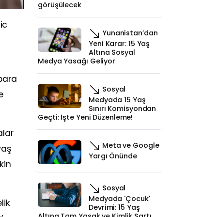
görüşülecek
ic
Yunanistan’dan
Yeni Karar: 15 Yaş
Altına Sosyal
Medya Yasağı Geliyor
bara
Sosyal
e
Medyada 15 Yaş
Sınırı Komisyondan
Geçti: İşte Yeni Düzenleme!
alar
Meta ve Google
yaş
Yargı Önünde
kin
Sosyal
Medyada 'Çocuk'
lik
Devrimi: 15 Yaş
Altına Tam Yasak ve Kimlik Şartı