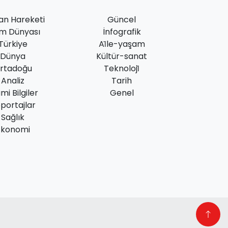
an Hareketi
Güncel
am Dünyası
İnfografik
Türkiye
Ai̇le-yaşam
Dünya
Kültür-sanat
rtadoğu
Teknoloji̇
Analiz
Tarih
ami Bilgiler
Genel
portajlar
Sağlık
Ekonomi