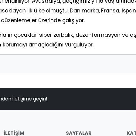
endiriliyor. Avustralya, geçtiğimiz yıl 16 yaş altındak
saklayan ilk ülke olmuştu. Danimarka, Fransa, İspan
r düzenlemeler üzerinde çalışıyor.
maların çocukları siber zorbalık, dezenformasyon ve aşı
en korumayı amaçladığını vurguluyor.
nden iletişime geçin!
İLETIŞIM
SAYFALAR
KAT