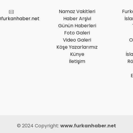
Namaz Vakitleri
Furk
@furkanhaber.net
Haber Arşivi
İsl
Günün Haberleri
Foto Galeri
Video Galeri
O
Köşe Yazarlarımız
Künye
İsl
İletişim
Rö
© 2024 Copyright:
www.furkanhaber.net