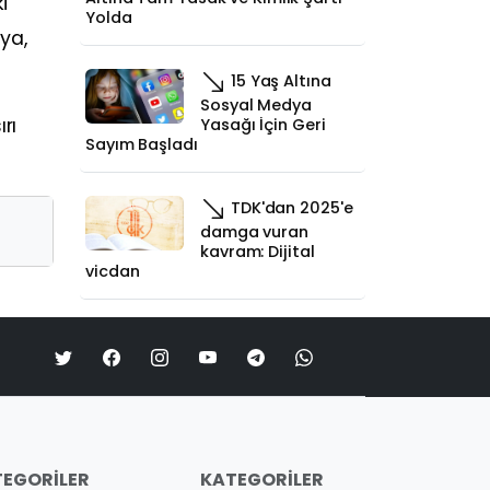
i
Yolda
ya,
15 Yaş Altına
Sosyal Medya
rı
Yasağı İçin Geri
Sayım Başladı
TDK'dan 2025'e
damga vuran
kavram: Dijital
vicdan
EGORILER
KATEGORILER