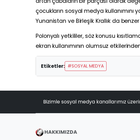
artan çabaların bir parçası olarak değerl
çocukların sosyal medya kullanımını ya
Yunanistan ve Birleşik Krallık da benze
Polonyalı yetkililer, söz konusu kısıtla
ekran kullanımının olumsuz etkilerind
Etiketler:
#SOSYAL MEDYA
Bizimle sosyal medya kanallarımız üzeri
HAKKIMIZDA