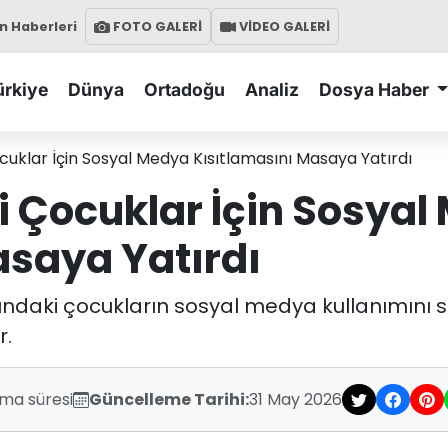
 Haberleri
FOTO GALERİ
VİDEO GALERİ
ürkiye
Dünya
Ortadoğu
Analiz
Dosya Haber
cuklar İçin Sosyal Medya Kısıtlamasını Masaya Yatırdı
i Çocuklar İçin Sosya
asaya Yatırdı
tındaki çocukların sosyal medya kullanımını 
r.
uma süresi
Güncelleme Tarihi:
31 May 2026