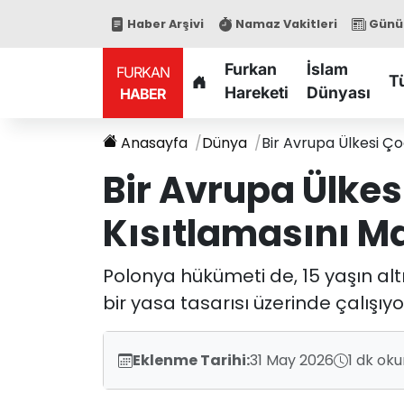
Haber Arşivi
Namaz Vakitleri
Günün
Furkan
İslam
FURKAN
T
Hareketi
Dünyası
HABER
Anasayfa
Dünya
Bir Avrupa Ülkesi Ço
Bir Avrupa Ülkes
Kısıtlamasını M
Polonya hükümeti de, 15 yaşın al
bir yasa tasarısı üzerinde çalışıyo
Eklenme Tarihi:
31 May 2026
1 dk ok