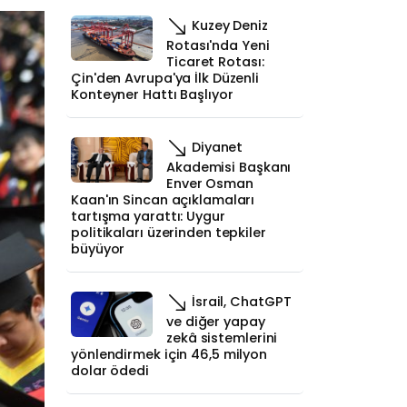
Kuzey Deniz
Rotası'nda Yeni
Ticaret Rotası:
Çin'den Avrupa'ya İlk Düzenli
Konteyner Hattı Başlıyor
Diyanet
Akademisi Başkanı
Enver Osman
Kaan'ın Sincan açıklamaları
tartışma yarattı: Uygur
politikaları üzerinden tepkiler
büyüyor
İsrail, ChatGPT
ve diğer yapay
zekâ sistemlerini
yönlendirmek için 46,5 milyon
dolar ödedi