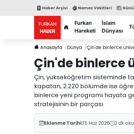
Haber Arşivi
Namaz Vakitleri
Günün
Furkan
İslam
FURKAN
T
Hareketi
Dünyası
HABER
Anasayfa
Dünya
Çin'de binlerce üniv
Çin'de binlerce 
Çin, yükseköğretim sisteminde tar
kapatan, 2.220 bölümde ise öğrenc
binlerce yeni programı hayata g
stratejisinin bir parçası.
Eklenme Tarihi:
15 Haz 2026
2 dk ok