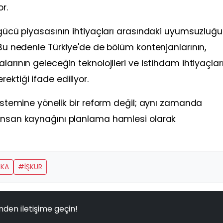
r.
ş gücü piyasasının ihtiyaçları arasındaki uyumsuzluğ
 Bu nedenle Türkiye'de de bölüm kontenjanlarının,
arının geleceğin teknolojileri ve istihdam ihtiyaçlar
ktiği ifade ediliyor.
sistemine yönelik bir reform değil; aynı zamanda
 insan kaynağını planlama hamlesi olarak
EKA
#İŞKUR
nden iletişime geçin!