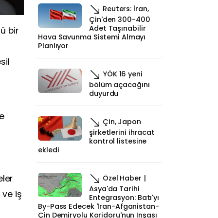
Reuters: İran,
Çin'den 300-400
Adet Taşınabilir
ü bir
Hava Savunma Sistemi Almayı
Planlıyor
sil
YÖK 16 yeni
bölüm açacağını
duyurdu
se
Çin, Japon
şirketlerini ihracat
kontrol listesine
ekledi
eler
Özel Haber |
Asya'da Tarihi
 ve iş
Entegrasyon: Batı'yı
By-Pass Edecek 'İran-Afganistan-
Çin Demiryolu Koridoru'nun İnşası