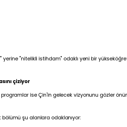
yerine "nitelikli istihdam" odaklı yeni bir yükseköğr
sını çiziyor
i programlar ise Çin'in gelecek vizyonunu gözler önü
k bölümü şu alanlara odaklanıyor: