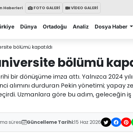
 Haberleri
FOTO GALERİ
VİDEO GALERİ
ürkiye
Dünya
Ortadoğu
Analiz
Dosya Haber
ersite bölümü kapatıldı
üniversite bölümü kapa
ihi bir dönüşüme imza attı. Yalnızca 2024 yıl
i alımını durduran Pekin yönetimi; yapay zeka,
eçirdi. Uzmanlara göre bu adım, geleceğin i
uma süresi
Güncelleme Tarihi:
15 Haz 2026