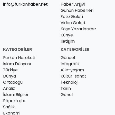
info@furkanhaber.net
Haber Arşivi
Günün Haberleri
Foto Galeri
Video Galeri
Köşe Yazarlarımız
Künye
İletişim
KATEGORILER
KATEGORILER
Furkan Hareketi
Güncel
İslam Dünyası
İnfografik
Türkiye
Ai̇le-yaşam
Dünya
Kültür-sanat
Ortadoğu
Teknoloji̇
Analiz
Tarih
İslami Bilgiler
Genel
Röportajlar
Sağlık
Ekonomi