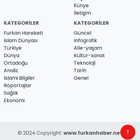
Künye
İletişim
KATEGORILER
KATEGORILER
Furkan Hareketi
Güncel
İslam Dünyası
İnfografik
Türkiye
Ai̇le-yaşam
Dünya
Kültür-sanat
Ortadoğu
Teknoloji̇
Analiz
Tarih
İslami Bilgiler
Genel
Röportajlar
Sağlık
Ekonomi
© 2024 Copyright:
www.furkanhaber.net