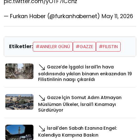
pic.twitter.com/yOTF7ICcnz
— Furkan Haber (@furkanhabernet)
May 11, 2026
Etiketler:
#ANNELER GÜNÜ
#GAZZE
#FILISTIN
Gazze'de İşgalci İsrail'in hava
saldırısında yıkılan binanın enkazından 19
Filistinlinin naaşı çıkarıldı
Gazze İçin Somut Adım Atmayan
Müslüman Ülkeler, İsrail'i Kınamayı
Sürdürüyor
İsrail'den Sabah Ezanına Engel:
Kalendiya Kampına Baskın