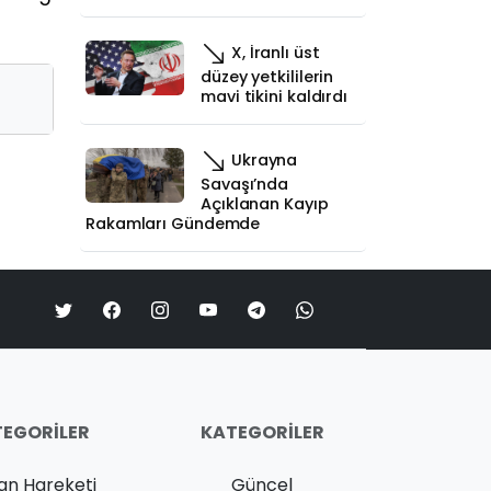
X, İranlı üst
düzey yetkililerin
mavi tikini kaldırdı
Ukrayna
Savaşı’nda
Açıklanan Kayıp
Rakamları Gündemde
EGORILER
KATEGORILER
an Hareketi
Güncel