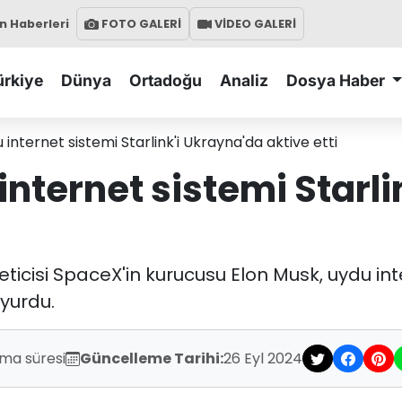
 Haberleri
FOTO GALERİ
VİDEO GALERİ
ürkiye
Dünya
Ortadoğu
Analiz
Dosya Haber
 internet sistemi Starlink'i Ukrayna'da aktive etti
internet sistemi Starl
icisi SpaceX'in kurucusu Elon Musk, uydu inter
yurdu.
uma süresi
Güncelleme Tarihi:
26 Eyl 2024