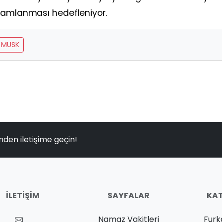
amamlanması hedefleniyor.
 MUSK
nden iletişime geçin!
İLETIŞIM
SAYFALAR
KAT
Namaz Vakitleri
Furk