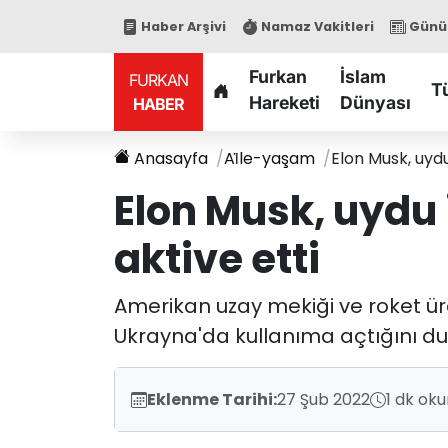
Haber Arşivi
Namaz Vakitleri
Günün
Furkan
İslam
FURKAN
T
Hareketi
Dünyası
HABER
Anasayfa
Ai̇le-yaşam
Elon Musk, uydu
Elon Musk, uydu 
aktive etti
Amerikan uzay mekiği ve roket üret
Ukrayna'da kullanıma açtığını du
Eklenme Tarihi:
27 Şub 2022
1 dk ok