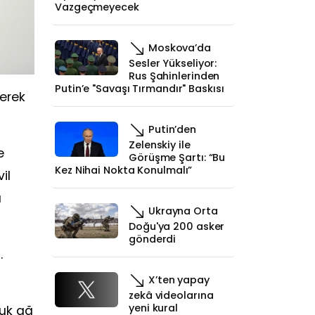
Vazgeçmeyecek
Moskova’da
Sesler Yükseliyor:
Rus Şahinlerinden
Putin’e "Savaşı Tırmandır" Baskısı
yerek
Putin’den
Zelenskiy ile
e
Görüşme Şartı: “Bu
Kez Nihai Nokta Konulmalı”
il
a
Ukrayna Orta
Doğu'ya 200 asker
gönderdi
.
X’ten yapay
zekâ videolarına
yeni kural
luk ağ