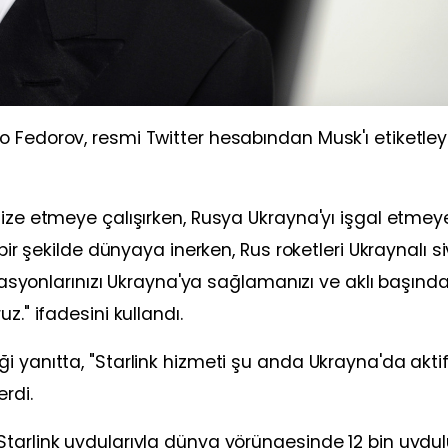
o Fedorov, resmi Twitter hesabından Musk'ı etiketle
nize etmeye çalışırken, Rusya Ukrayna'yı işgal etmey
bir şekilde dünyaya inerken, Rus roketleri Ukraynalı siv
stasyonlarınızı Ukrayna'ya sağlamanızı ve aklı başınd
z." ifadesini kullandı.
 yanıtta, "Starlink hizmeti şu anda Ukrayna'da aktif
rdi.
Starlink uydularıyla dünya yörüngesinde 12 bin uydu