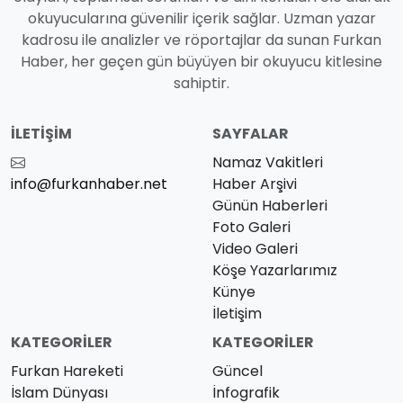
okuyucularına güvenilir içerik sağlar. Uzman yazar
kadrosu ile analizler ve röportajlar da sunan Furkan
Haber, her geçen gün büyüyen bir okuyucu kitlesine
sahiptir.
İLETIŞIM
SAYFALAR
Namaz Vakitleri
info@furkanhaber.net
Haber Arşivi
Günün Haberleri
Foto Galeri
Video Galeri
Köşe Yazarlarımız
Künye
İletişim
KATEGORILER
KATEGORILER
Furkan Hareketi
Güncel
İslam Dünyası
İnfografik