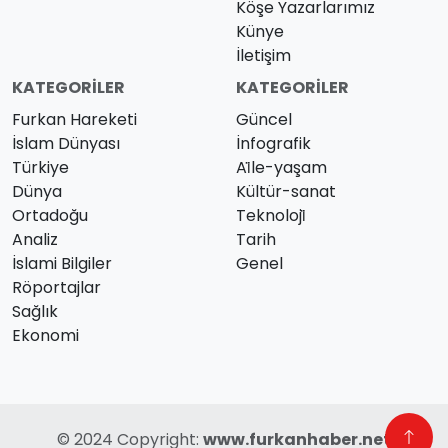
Köşe Yazarlarımız
Künye
İletişim
KATEGORILER
KATEGORILER
Furkan Hareketi
Güncel
İslam Dünyası
İnfografik
Türkiye
Ai̇le-yaşam
Dünya
Kültür-sanat
Ortadoğu
Teknoloji̇
Analiz
Tarih
İslami Bilgiler
Genel
Röportajlar
Sağlık
Ekonomi
© 2024 Copyright:
www.furkanhaber.net