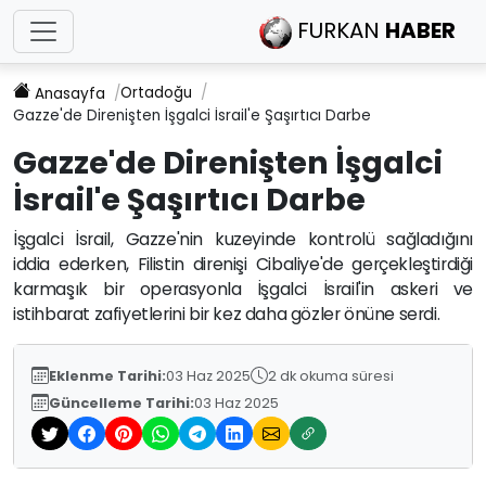
FURKAN
HABER
Ortadoğu
Anasayfa
Gazze'de Direnişten İşgalci İsrail'e Şaşırtıcı Darbe
Gazze'de Direnişten İşgalci
İsrail'e Şaşırtıcı Darbe
İşgalci İsrail, Gazze'nin kuzeyinde kontrolü sağladığını
iddia ederken, Filistin direnişi Cibaliye'de gerçekleştirdiği
karmaşık bir operasyonla İşgalci İsrail'in askeri ve
istihbarat zafiyetlerini bir kez daha gözler önüne serdi.
Eklenme Tarihi:
03 Haz 2025
2 dk okuma süresi
Güncelleme Tarihi:
03 Haz 2025