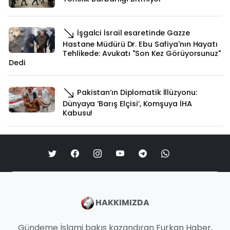
İşgalci İsrail esaretinde Gazze
Hastane Müdürü Dr. Ebu Safiya'nın Hayatı
Tehlikede: Avukatı "Son Kez Görüyorsunuz"
Dedi
Pakistan’ın Diplomatik İllüzyonu:
Dünyaya ‘Barış Elçisi’, Komşuya İHA
Kabusu!
HAKKIMIZDA
Gündeme İslami bakış kazandıran Furkan Haber,