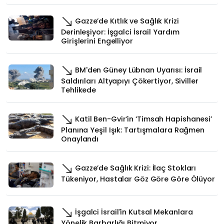
Gazze’de Kıtlık ve Sağlık Krizi
Derinleşiyor: İşgalci İsrail Yardım
Girişlerini Engelliyor
BM'den Güney Lübnan Uyarısı: İsrail
Saldırıları Altyapıyı Çökertiyor, Siviller
Tehlikede
Katil Ben-Gvir’in ‘Timsah Hapishanesi’
Planına Yeşil Işık: Tartışmalara Rağmen
Onaylandı
Gazze’de Sağlık Krizi: İlaç Stokları
Tükeniyor, Hastalar Göz Göre Göre Ölüyor
İşgalci İsrail'in Kutsal Mekanlara
Yönelik Barbarlığı Bitmiyor