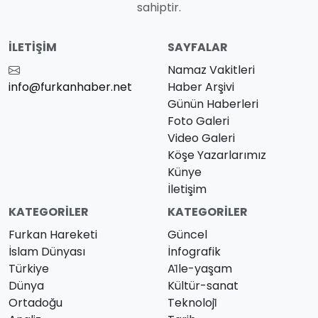
sahiptir.
İLETIŞIM
SAYFALAR
Namaz Vakitleri
info@furkanhaber.net
Haber Arşivi
Günün Haberleri
Foto Galeri
Video Galeri
Köşe Yazarlarımız
Künye
İletişim
KATEGORILER
KATEGORILER
Furkan Hareketi
Güncel
İslam Dünyası
İnfografik
Türkiye
Ai̇le-yaşam
Dünya
Kültür-sanat
Ortadoğu
Teknoloji̇