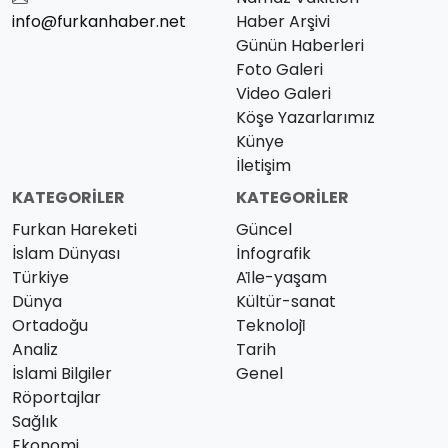
info@furkanhaber.net
Haber Arşivi
Günün Haberleri
Foto Galeri
Video Galeri
Köşe Yazarlarımız
Künye
İletişim
KATEGORILER
KATEGORILER
Furkan Hareketi
Güncel
İslam Dünyası
İnfografik
Türkiye
Ai̇le-yaşam
Dünya
Kültür-sanat
Ortadoğu
Teknoloji̇
Analiz
Tarih
İslami Bilgiler
Genel
Röportajlar
Sağlık
Ekonomi