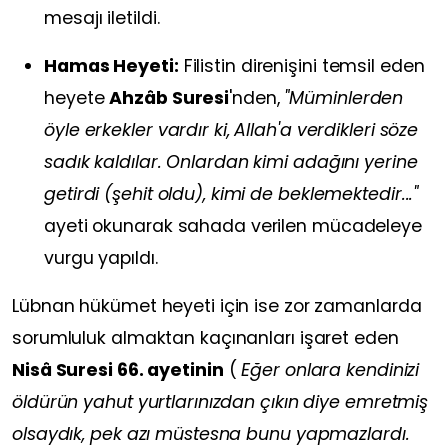
mesajı iletildi.
Hamas Heyeti:
Filistin direnişini temsil eden
heyete
Ahzâb Suresi
'nden,
"Müminlerden
öyle erkekler vardır ki, Allah'a verdikleri söze
sadık kaldılar. Onlardan kimi adağını yerine
getirdi (şehit oldu), kimi de beklemektedir..."
ayeti okunarak sahada verilen mücadeleye
vurgu yapıldı.
Lübnan hükümet heyeti için ise zor zamanlarda
sorumluluk almaktan kaçınanları işaret eden
Nisâ Suresi 66. ayetinin
(
Eğer onlara kendinizi
öldürün yahut yurtlarınızdan çıkın diye emretmiş
olsaydık, pek azı müstesna bunu yapmazlardı.