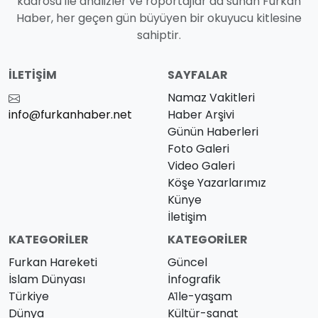
kadrosu ile analizler ve röportajlar da sunan Furkan
Haber, her geçen gün büyüyen bir okuyucu kitlesine
sahiptir.
İLETIŞIM
SAYFALAR
Namaz Vakitleri
info@furkanhaber.net
Haber Arşivi
Günün Haberleri
Foto Galeri
Video Galeri
Köşe Yazarlarımız
Künye
İletişim
KATEGORILER
KATEGORILER
Furkan Hareketi
Güncel
İslam Dünyası
İnfografik
Türkiye
Ai̇le-yaşam
Dünya
Kültür-sanat