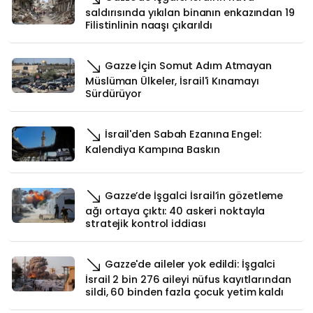
saldırısında yıkılan binanın enkazından 19
Filistinlinin naaşı çıkarıldı
Gazze İçin Somut Adım Atmayan
Müslüman Ülkeler, İsrail'i Kınamayı
Sürdürüyor
İsrail'den Sabah Ezanına Engel:
Kalendiya Kampına Baskın
Gazze’de İşgalci İsrail’in gözetleme
ağı ortaya çıktı: 40 askeri noktayla
stratejik kontrol iddiası
Gazze'de aileler yok edildi: İşgalci
İsrail 2 bin 276 aileyi nüfus kayıtlarından
sildi, 60 binden fazla çocuk yetim kaldı