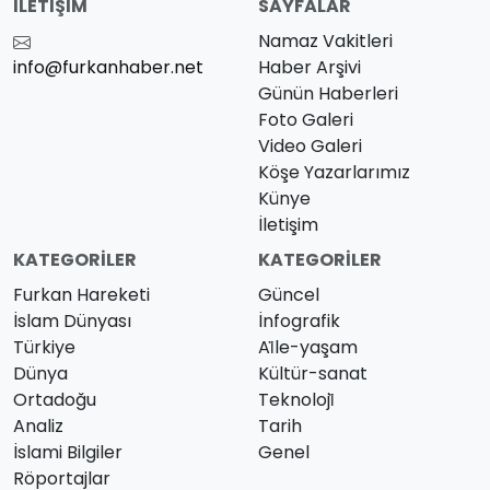
İLETIŞIM
SAYFALAR
Namaz Vakitleri
info@furkanhaber.net
Haber Arşivi
Günün Haberleri
Foto Galeri
Video Galeri
Köşe Yazarlarımız
Künye
İletişim
KATEGORILER
KATEGORILER
Furkan Hareketi
Güncel
İslam Dünyası
İnfografik
Türkiye
Ai̇le-yaşam
Dünya
Kültür-sanat
Ortadoğu
Teknoloji̇
Analiz
Tarih
İslami Bilgiler
Genel
Röportajlar