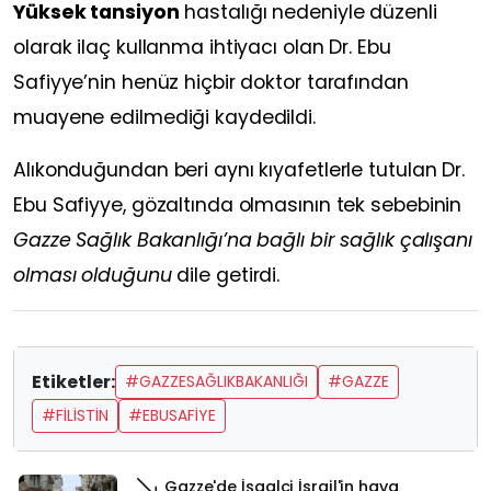
Yüksek tansiyon
hastalığı nedeniyle düzenli
olarak ilaç kullanma ihtiyacı olan Dr. Ebu
Safiyye’nin henüz hiçbir doktor tarafından
muayene edilmediği kaydedildi.
Alıkonduğundan beri aynı kıyafetlerle tutulan Dr.
Ebu Safiyye, gözaltında olmasının tek sebebinin
Gazze Sağlık Bakanlığı’na bağlı bir sağlık çalışanı
olması olduğunu
dile getirdi.
Etiketler:
#GAZZESAĞLIKBAKANLIĞI
#GAZZE
#FILISTIN
#EBUSAFIYE
Gazze'de İşgalci İsrail'in hava