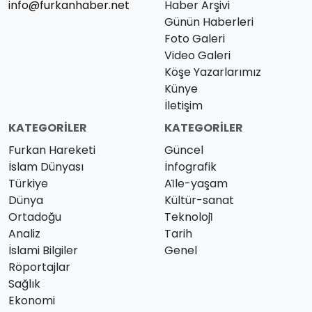
info@furkanhaber.net
Haber Arşivi
Günün Haberleri
Foto Galeri
Video Galeri
Köşe Yazarlarımız
Künye
İletişim
KATEGORILER
KATEGORILER
Furkan Hareketi
Güncel
İslam Dünyası
İnfografik
Türkiye
Ai̇le-yaşam
Dünya
Kültür-sanat
Ortadoğu
Teknoloji̇
Analiz
Tarih
İslami Bilgiler
Genel
Röportajlar
Sağlık
Ekonomi