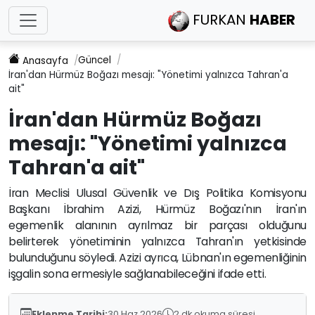
FURKAN
HABER
Güncel
Anasayfa
İran'dan Hürmüz Boğazı mesajı: "Yönetimi yalnızca Tahran'a
ait"
İran'dan Hürmüz Boğazı
mesajı: "Yönetimi yalnızca
Tahran'a ait"
İran Meclisi Ulusal Güvenlik ve Dış Politika Komisyonu
Başkanı İbrahim Azizi, Hürmüz Boğazı'nın İran'ın
egemenlik alanının ayrılmaz bir parçası olduğunu
belirterek yönetiminin yalnızca Tahran'ın yetkisinde
bulunduğunu söyledi. Azizi ayrıca, Lübnan'ın egemenliğinin
işgalin sona ermesiyle sağlanabileceğini ifade etti.
Eklenme Tarihi:
30 Haz 2026
2 dk okuma süresi