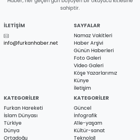
Haber, her geçen gün büyüyen bir okuyucu kitlesine
sahiptir.
İLETIŞIM
SAYFALAR
Namaz Vakitleri
info@furkanhaber.net
Haber Arşivi
Günün Haberleri
Foto Galeri
Video Galeri
Köşe Yazarlarımız
Künye
İletişim
KATEGORILER
KATEGORILER
Furkan Hareketi
Güncel
İslam Dünyası
İnfografik
Türkiye
Ai̇le-yaşam
Dünya
Kültür-sanat
Ortadoğu
Teknoloji̇