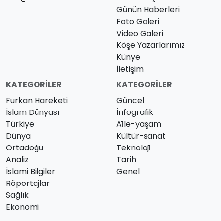
Günün Haberleri
Foto Galeri
Video Galeri
Köşe Yazarlarımız
Künye
İletişim
KATEGORILER
KATEGORILER
Furkan Hareketi
Güncel
İslam Dünyası
İnfografik
Türkiye
Ai̇le-yaşam
Dünya
Kültür-sanat
Ortadoğu
Teknoloji̇
Analiz
Tarih
İslami Bilgiler
Genel
Röportajlar
Sağlık
Ekonomi