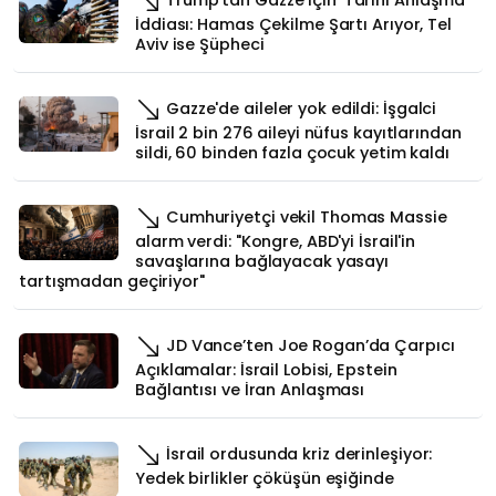
İddiası: Hamas Çekilme Şartı Arıyor, Tel
Aviv ise Şüpheci
Gazze'de aileler yok edildi: İşgalci
İsrail 2 bin 276 aileyi nüfus kayıtlarından
sildi, 60 binden fazla çocuk yetim kaldı
Cumhuriyetçi vekil Thomas Massie
alarm verdi: "Kongre, ABD'yi İsrail'in
savaşlarına bağlayacak yasayı
tartışmadan geçiriyor"
JD Vance’ten Joe Rogan’da Çarpıcı
Açıklamalar: İsrail Lobisi, Epstein
Bağlantısı ve İran Anlaşması
İsrail ordusunda kriz derinleşiyor:
Yedek birlikler çöküşün eşiğinde