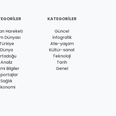
EGORILER
KATEGORILER
an Hareketi
Güncel
am Dünyası
İnfografik
Türkiye
Ai̇le-yaşam
Dünya
Kültür-sanat
rtadoğu
Teknoloji̇
Analiz
Tarih
ami Bilgiler
Genel
portajlar
Sağlık
Ekonomi