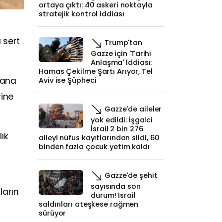
ortaya çıktı: 40 askeri noktayla
stratejik kontrol iddiası
 sert
Trump'tan
Gazze için 'Tarihi
Anlaşma' İddiası:
Hamas Çekilme Şartı Arıyor, Tel
lana
Aviv ise Şüpheci
rine
Gazze'de aileler
yok edildi: İşgalci
İsrail 2 bin 276
lık
aileyi nüfus kayıtlarından sildi, 60
binden fazla çocuk yetim kaldı
Gazze'de şehit
sayısında son
ların
durum! İsrail
saldırıları ateşkese rağmen
sürüyor