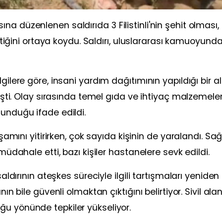
a düzenlenen saldırıda 3 Filistinli'nin şehit olması,
ettiğini ortaya koydu. Saldırı, uluslararası kamuoyunda
gilere göre, insani yardım dağıtımının yapıldığı bir a
leşti. Olay sırasında temel gıda ve ihtiyaç malzemele
lunduğu ifade edildi.
aşamını yitirirken, çok sayıda kişinin de yaralandı. Sağ
müdahale etti, bazı kişiler hastanelere sevk edildi.
saldırının ateşkes süreciyle ilgili tartışmaları yeniden
ın bile güvenli olmaktan çıktığını belirtiyor. Sivil alan
ğu yönünde tepkiler yükseliyor.