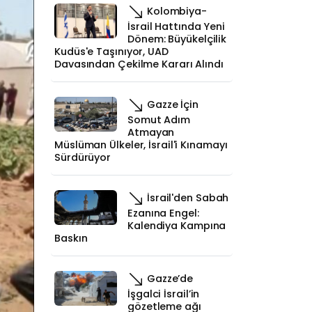
Kolombiya-
İsrail Hattında Yeni
Dönem: Büyükelçilik
Kudüs'e Taşınıyor, UAD
Davasından Çekilme Kararı Alındı
Gazze İçin
Somut Adım
Atmayan
Müslüman Ülkeler, İsrail'i Kınamayı
Sürdürüyor
İsrail'den Sabah
Ezanına Engel:
Kalendiya Kampına
Baskın
Gazze’de
İşgalci İsrail’in
gözetleme ağı