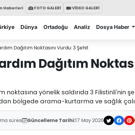
 Haberleri
FOTO GALERİ
VİDEO GALERİ
ürkiye
Dünya
Ortadoğu
Analiz
Dosya Haber
ardım Dağıtım Noktasını Vurdu: 3 Şehit
Yardım Dağıtım Noktası
noktasına yönelik saldırıda 3 Filistinli'nin şe
dından bölgede arama-kurtarma ve sağlık çalış
uma süresi
Güncelleme Tarihi:
17 May 2026