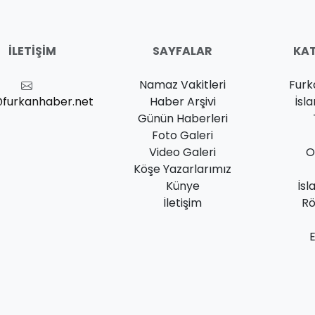
İLETIŞIM
SAYFALAR
KAT
Namaz Vakitleri
Furk
@furkanhaber.net
Haber Arşivi
İsl
Günün Haberleri
Foto Galeri
Video Galeri
O
Köşe Yazarlarımız
Künye
İsl
İletişim
Rö