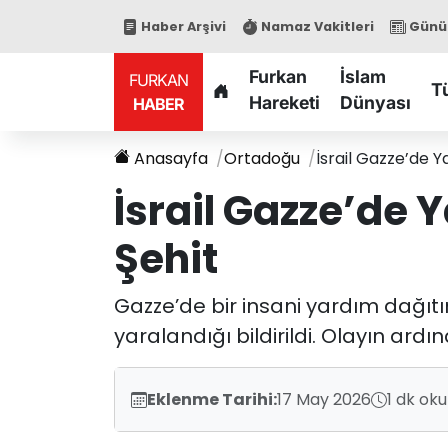
Haber Arşivi
Namaz Vakitleri
Günün
Furkan
İslam
FURKAN
T
Hareketi
Dünyası
HABER
Anasayfa
Ortadoğu
İsrail Gazze’de Y
İsrail Gazze’de 
Şehit
Gazze’de bir insani yardım dağıtım 
yaralandığı bildirildi. Olayın ar
Eklenme Tarihi:
17 May 2026
1 dk ok