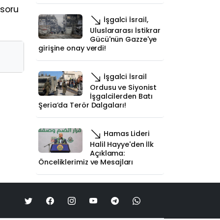
 soru
İşgalci İsrail,
Uluslararası İstikrar
Gücü'nün Gazze'ye
girişine onay verdi!
İşgalci İsrail
Ordusu ve Siyonist
İşgalcilerden Batı
Şeria’da Terör Dalgaları!
Hamas Lideri
Halil Hayye'den İlk
Açıklama:
Önceliklerimiz ve Mesajları