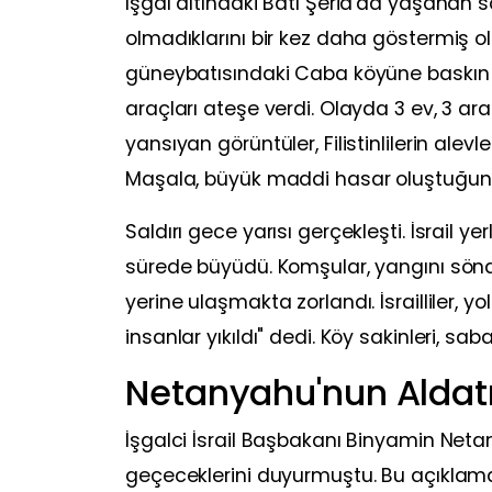
İşgal altındaki Batı Şeria'da yaşanan so
olmadıklarını bir kez daha göstermiş oldu
güneybatısındaki Caba köyüne baskın düz
araçları ateşe verdi. Olayda 3 ev, 3 
yansıyan görüntüler, Filistinlilerin ale
Maşala, büyük maddi hasar oluştuğunu 
Saldırı gece yarısı gerçekleşti. İsrail yer
sürede büyüdü. Komşular, yangını söndürm
yerine ulaşmakta zorlandı. İsrailliler, 
insanlar yıkıldı" dedi. Köy sakinleri, 
Netanyahu'nun Aldat
İşgalci İsrail Başbakanı Binyamin Neta
geçeceklerini duyurmuştu. Bu açıklam