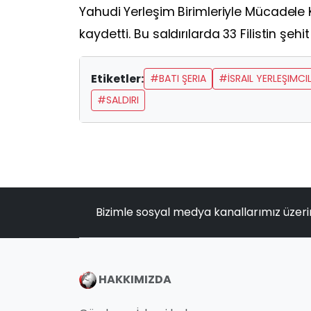
Yahudi Yerleşim Birimleriyle Mücadele Ko
kaydetti. Bu saldırılarda 33 Filistin şehi
Etiketler:
#BATI ŞERIA
#İSRAIL YERLEŞIMCIL
#SALDIRI
Bizimle sosyal medya kanallarımız üzeri
HAKKIMIZDA