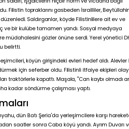
n saldırı, işgalcilerin hiçbir norm ve vicdana bağlı
. Filistin topraklarını gasbeden İsrailliler, Beytüllahi
enledi. Saldırganlar, köyde Filistinlilere ait ev ve
araç ve bir kulübe tamamen yandı. Sosyal medyaya
vlere müdahalesini gözler önüne serdi. Yerel yönetici D
belirtti.
leşimcileri, köyün girişindeki evleri hedef aldı. Alevler
ek için seferber oldu. Filistinli itfaiye ekipleri olay
yolları traktörlerle kapattı. Maşala, "Can kaybı olmadı
sabaha kadar söndürme çalışması yaptı.
maları
nyahu, dün Batı Şeria'da yerleşimcilere karşı hareket
adan saatler sonra Caba köyü yandı. Ayrım Duvarı 