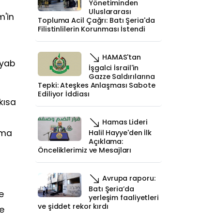
Yönetiminden
Uluslararası
m'in
Topluma Acil Çağrı: Batı Şeria'da
Filistinlilerin Korunması İstendi
HAMAS'tan
iyab
İşgalci İsrail'in
Gazze Saldırılarına
Tepki: Ateşkes Anlaşması Sabote
Ediliyor İddiası
 kısa
Hamas Lideri
 ama
Halil Hayye'den İlk
Açıklama:
Önceliklerimiz ve Mesajları
Avrupa raporu:
Batı Şeria’da
e
yerleşim faaliyetleri
ve şiddet rekor kırdı
ve