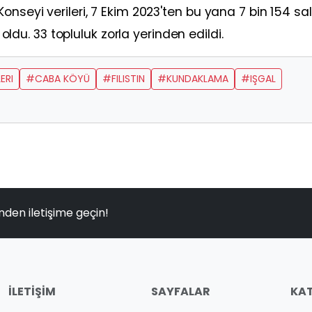
nseyi verileri, 7 Ekim 2023'ten bu yana 7 bin 154 sal
t oldu. 33 topluluk zorla yerinden edildi.
ERI
#CABA KÖYÜ
#FILISTIN
#KUNDAKLAMA
#IŞGAL
nden iletişime geçin!
İLETIŞIM
SAYFALAR
KAT