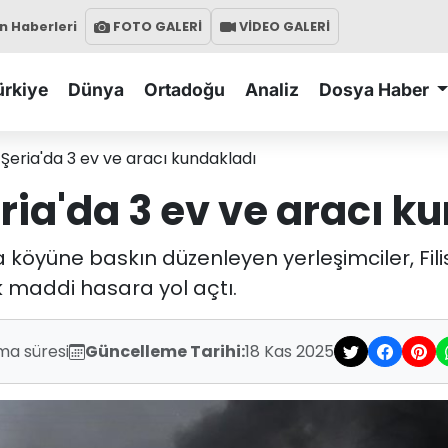
 Haberleri
FOTO GALERİ
VİDEO GALERİ
ürkiye
Dünya
Ortadoğu
Analiz
Dosya Haber
ı Şeria'da 3 ev ve aracı kundakladı
eria'da 3 ev ve aracı 
 köyüne baskın düzenleyen yerleşimciler, Filisti
ük maddi hasara yol açtı.
ma süresi
Güncelleme Tarihi:
18 Kas 2025