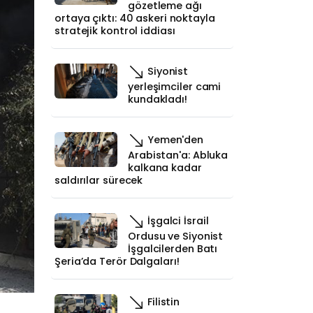
gözetleme ağı
ortaya çıktı: 40 askeri noktayla
stratejik kontrol iddiası
Siyonist
yerleşimciler cami
kundakladı!
Yemen'den
Arabistan'a: Abluka
kalkana kadar
saldırılar sürecek
İşgalci İsrail
Ordusu ve Siyonist
İşgalcilerden Batı
Şeria’da Terör Dalgaları!
Filistin