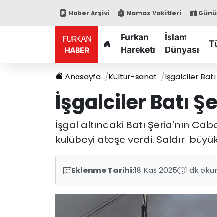
Haber Arşivi
Namaz Vakitleri
Günün
Furkan
İslam
FURKAN
T
Hareketi
Dünyası
HABER
Anasayfa
Kültür-sanat
İşgalciler Bat
İşgalciler Batı Ş
İşgal altındaki Batı Şeria'nın Caba
kulübeyi ateşe verdi. Saldırı büy
Eklenme Tarihi:
18 Kas 2025
1 dk oku