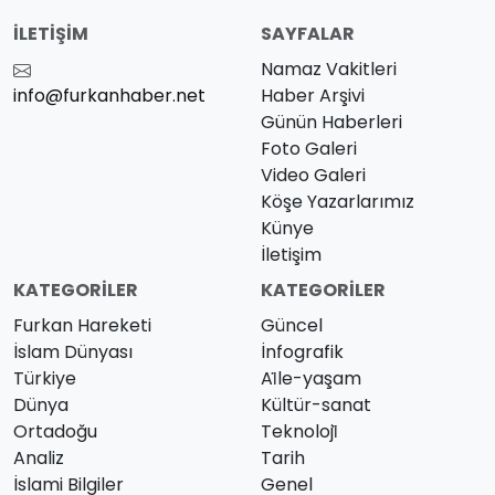
İLETIŞIM
SAYFALAR
Namaz Vakitleri
info@furkanhaber.net
Haber Arşivi
Günün Haberleri
Foto Galeri
Video Galeri
Köşe Yazarlarımız
Künye
İletişim
KATEGORILER
KATEGORILER
Furkan Hareketi
Güncel
İslam Dünyası
İnfografik
Türkiye
Ai̇le-yaşam
Dünya
Kültür-sanat
Ortadoğu
Teknoloji̇
Analiz
Tarih
İslami Bilgiler
Genel