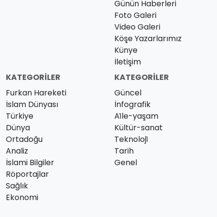
Günün Haberleri
Foto Galeri
Video Galeri
Köşe Yazarlarımız
Künye
İletişim
KATEGORILER
KATEGORILER
Furkan Hareketi
Güncel
İslam Dünyası
İnfografik
Türkiye
Ai̇le-yaşam
Dünya
Kültür-sanat
Ortadoğu
Teknoloji̇
Analiz
Tarih
İslami Bilgiler
Genel
Röportajlar
Sağlık
Ekonomi