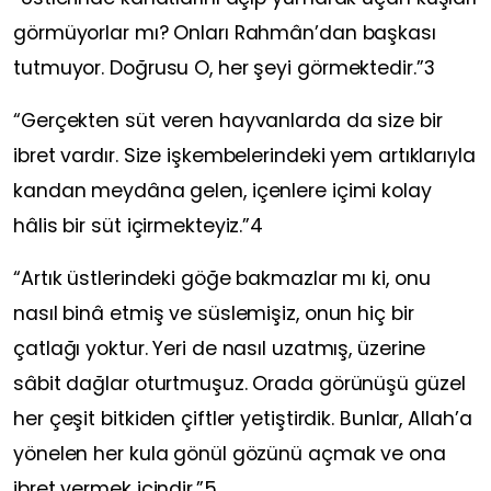
görmüyorlar mı? Onları Rahmân’dan başkası
tutmuyor. Doğrusu O, her şeyi görmektedir.”3
“Gerçekten süt veren hayvanlarda da size bir
ibret vardır. Size işkembelerindeki yem artıklarıyla
kandan meydâna gelen, içenlere içimi kolay
hâlis bir süt içirmekteyiz.”4
“Artık üstlerindeki göğe bakmazlar mı ki, onu
nasıl binâ etmiş ve süslemişiz, onun hiç bir
çatlağı yoktur. Yeri de nasıl uzatmış, üzerine
sâbit dağlar oturtmuşuz. Orada görünüşü güzel
her çeşit bitkiden çiftler yetiştirdik. Bunlar, Allah’a
yönelen her kula gönül gözünü açmak ve ona
ibret vermek içindir.”5