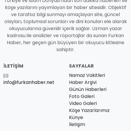
Türkiye ve İslam Dünyası'ndan son dakika haberleri ve
köşe yazılarını yayımlayan bir haber sitesidir. Objektif
ve tarafsız bilgi sunmayı amaçlayan site, güncel
olayları, toplumsal sorunları ve dini konuları ele alarak
okuyucularına güvenilir içerik sağlar. Uzman yazar
kadrosu ile analizler ve röportajlar da sunan Furkan
Haber, her geçen gün büyüyen bir okuyucu kitlesine
sahiptir.
İLETIŞIM
SAYFALAR
Namaz Vakitleri
info@furkanhaber.net
Haber Arşivi
Günün Haberleri
Foto Galeri
Video Galeri
Köşe Yazarlarımız
Künye
İletişim