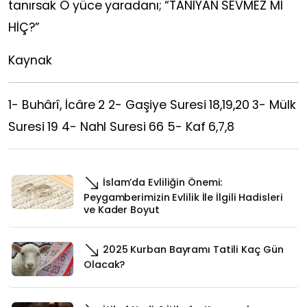
tanırsak O yüce yaradanı; “TANIYAN SEVMEZ Mİ
HİÇ?”
Kaynak
1- Buhârî, İcâre 2 2- Gaşiye Suresi 18,19,20 3- Mülk
Suresi 19 4- Nahl Suresi 66 5- Kaf 6,7,8
İslam’da Evliliğin Önemi:
Peygamberimizin Evlilik İle İlgili Hadisleri
ve Kader Boyut
2025 Kurban Bayramı Tatili Kaç Gün
Olacak?