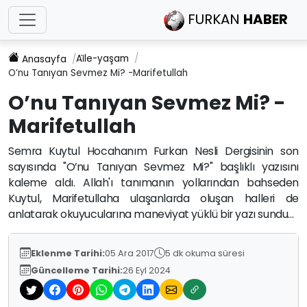
FURKAN
HABER
Ai̇le-yaşam
Anasayfa
O’nu Tanıyan Sevmez Mi? -Marifetullah
O’nu Tanıyan Sevmez Mi? -
Marifetullah
Semra Kuytul Hocahanım Furkan Nesli Dergisinin son
sayısında "O’nu Tanıyan Sevmez Mi?" başlıklı yazısını
kaleme aldı. Allah'ı tanımanın yollarından bahseden
Kuytul, Marifetullaha ulaşanlarda oluşan halleri de
anlatarak okuyucularına maneviyat yüklü bir yazı sundu...
Eklenme Tarihi:
05 Ara 2017
5 dk okuma süresi
Güncelleme Tarihi:
26 Eyl 2024