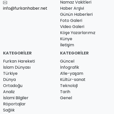
Namaz Vakitleri
info@furkanhaber.net
Haber Arşivi
Günün Haberleri
Foto Galeri
Video Galeri
Köşe Yazarlarımız
Künye
İletişim
KATEGORILER
KATEGORILER
Furkan Hareketi
Güncel
İslam Dünyası
İnfografik
Türkiye
Ai̇le-yaşam
Dünya
Kültür-sanat
Ortadoğu
Teknoloji̇
Analiz
Tarih
İslami Bilgiler
Genel
Röportajlar
Sağlık