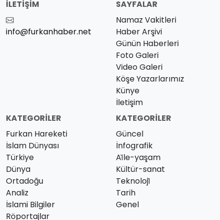
İLETIŞIM
SAYFALAR
Namaz Vakitleri
info@furkanhaber.net
Haber Arşivi
Günün Haberleri
Foto Galeri
Video Galeri
Köşe Yazarlarımız
Künye
İletişim
KATEGORILER
KATEGORILER
Furkan Hareketi
Güncel
İslam Dünyası
İnfografik
Türkiye
Ai̇le-yaşam
Dünya
Kültür-sanat
Ortadoğu
Teknoloji̇
Analiz
Tarih
İslami Bilgiler
Genel
Röportajlar