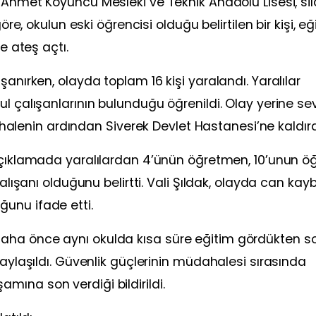
n
Ahmet Koyuncu Mesleki ve Teknik Anadolu Lisesi
, si
öre, okulun eski öğrencisi olduğu belirtilen bir kişi, eğ
e ateş açtı.
şanırken, olayda toplam 16 kişi yaralandı. Yaralılar
l çalışanlarının bulunduğu öğrenildi. Olay yerine se
üdahalenin ardından
Siverek Devlet Hastanesi
’ne kaldırd
açıklamada yaralılardan 4’ünün öğretmen, 10’unun öğ
alışanı olduğunu belirtti. Vali Şıldak, olayda can kayb
unu ifade etti.
aha önce aynı okulda kısa süre eğitim gördükten s
paylaşıldı. Güvenlik güçlerinin müdahalesi sırasında
ına son verdiği bildirildi.