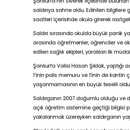
Şanlıurfa’nın
Siverek
ilçesinde buluna
saldırıya sahne oldu. Edinilen bilgilere g
saatleri içerisinde okula girerek rastgel
Saldırı sırasında okulda büyük panik ya
arasında öğretmenler, öğrenciler ve oku
edilen sağlık ekipleri, yaralıları ilk m
Şanlıurfa Valisi
Hasan Şıldak
, yaptığı 
1’inin polis memuru ve 1’inin de kantin ç
yaşanmamasının en büyük teselli olduğ
Saldırganın 2007 doğumlu olduğu ve d
açık öğretim sistemine geçtiği bilgisi 
yakalanmak üzereyken saldırganın yaşam