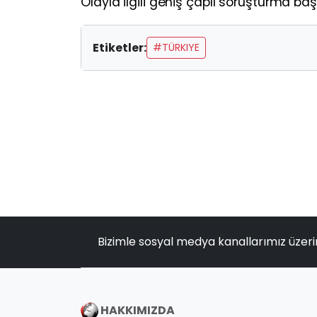
Olayla ilgili geniş çaplı soruşturma başl
Etiketler:
#TÜRKIYE
Bizimle sosyal medya kanallarımız üzeri
HAKKIMIZDA