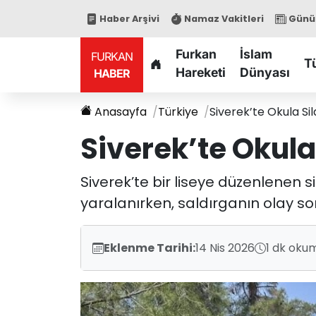
Haber Arşivi
Namaz Vakitleri
Günün
Furkan
İslam
FURKAN
T
Hareketi
Dünyası
HABER
Anasayfa
Türkiye
Siverek’te Okula Sila
Siverek’te Okula 
Siverek’te bir liseye düzenlenen sil
yaralanırken, saldırganın olay son
Eklenme Tarihi:
14 Nis 2026
1 dk oku