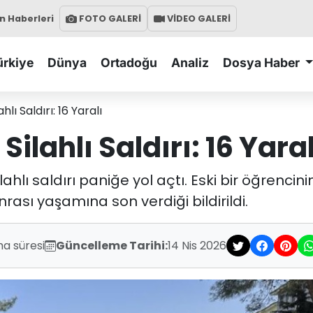
 Haberleri
FOTO GALERİ
VİDEO GALERİ
ürkiye
Dünya
Ortadoğu
Analiz
Dosya Haber
hlı Saldırı: 16 Yaralı
Silahlı Saldırı: 16 Yaral
ahlı saldırı paniğe yol açtı. Eski bir öğrencinin
rası yaşamına son verdiği bildirildi.
ma süresi
Güncelleme Tarihi:
14 Nis 2026