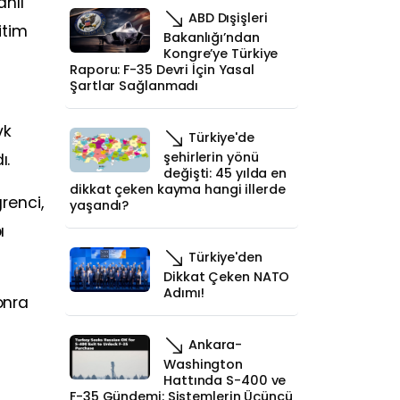
lahlı
ABD Dışişleri
itim
Bakanlığı’ndan
Kongre’ye Türkiye
Raporu: F-35 Devri İçin Yasal
Şartlar Sağlanmadı
vk
Türkiye'de
şehirlerin yönü
ı.
değişti: 45 yılda en
dikkat çeken kayma hangi illerde
renci,
yaşandı?
ı
Türkiye'den
Dikkat Çeken NATO
Adımı!
onra
Ankara-
Washington
Hattında S-400 ve
F-35 Gündemi: Sistemlerin Üçüncü