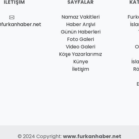
İLETIŞIM
SAYFALAR
KAT
Namaz Vakitleri
Furk
@furkanhaber.net
Haber Arşivi
İsl
Günün Haberleri
Foto Galeri
Video Galeri
O
Köşe Yazarlarımız
Künye
İsl
İletişim
Rö
© 2024 Copyright:
www.furkanhaber.net