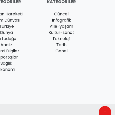
EGORILER
KATEGORILER
an Hareketi
Güncel
am Dünyası
İnfografik
Türkiye
Ai̇le-yaşam
Dünya
Kültür-sanat
rtadoğu
Teknoloji̇
Analiz
Tarih
ami Bilgiler
Genel
portajlar
Sağlık
Ekonomi