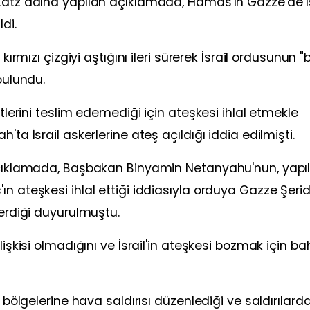
Katz adına yapılan açıklamada, Hamas'ın Gazze'de İs
di.
kırmızı çizgiyi aştığını ileri sürerek İsrail ordusunun 
bulundu.
etlerini teslim edemediği için ateşkesi ihlal etmekle
'ta İsrail askerlerine ateş açıldığı iddia edilmişti.
 açıklamada, Başbakan Binyamin Netanyahu'nun, yapı
n ateşkesi ihlal ettiği iddiasıyla orduya Gazze Şerid
verdiği duyurulmuştu.
lişkisi olmadığını ve İsrail'in ateşkesi bozmak için b
 bölgelerine hava saldırısı düzenlediği ve saldırılarda 