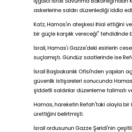
İşgalci İsrail Savunma Bakanlığı'ndan 
askerlerine saldırı düzenlediği iddia edil
Katz, Hamas'ın ateşkesi ihlal ettiğini ve 
bir güçle karşılık vereceği" tehdidinde 
İsrail, Hamas'ı Gazze'deki esirlerin ces
suçlamıştı. Gündüz saatlerinde ise Refah
İsrail Başbakanlık Ofisi'nden yapılan
güvenlik istişareleri sonucunda Hamas'ı
şiddetli saldırılar düzenleme talimatı 
Hamas, hareketin Refah'taki olayla bir i
ürettiğini belirtmişti.
İsrail ordusunun Gazze Şeridi'nin çeşitli