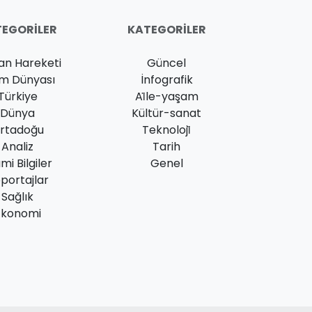
EGORILER
KATEGORILER
an Hareketi
Güncel
am Dünyası
İnfografik
Türkiye
Ai̇le-yaşam
Dünya
Kültür-sanat
rtadoğu
Teknoloji̇
Analiz
Tarih
ami Bilgiler
Genel
portajlar
Sağlık
Ekonomi