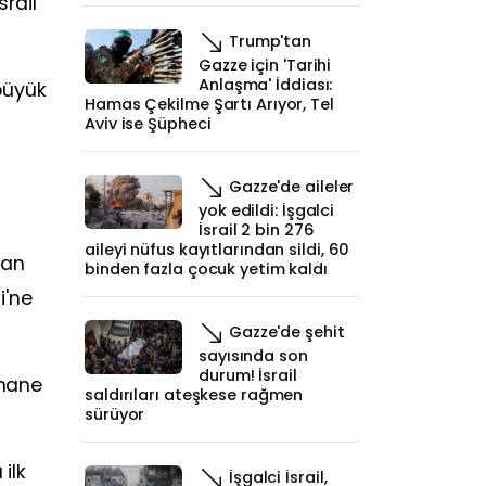
rail
Trump'tan
Gazze için 'Tarihi
Anlaşma' İddiası:
"büyük
Hamas Çekilme Şartı Arıyor, Tel
Aviv ise Şüpheci
Gazze'de aileler
yok edildi: İşgalci
İsrail 2 bin 276
aileyi nüfus kayıtlarından sildi, 60
lan
binden fazla çocuk yetim kaldı
i'ne
Gazze'de şehit
sayısında son
durum! İsrail
ahane
saldırıları ateşkese rağmen
sürüyor
ilk
İşgalci İsrail,