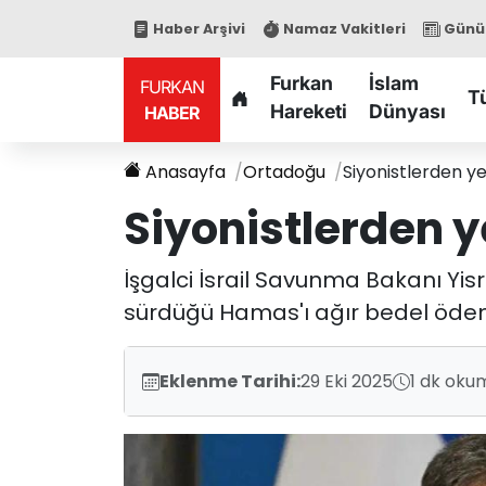
Haber Arşivi
Namaz Vakitleri
Günün
Furkan
İslam
FURKAN
T
Hareketi
Dünyası
HABER
Anasayfa
Ortadoğu
Siyonistlerden y
Siyonistlerden 
İşgalci İsrail Savunma Bakanı Yisr
sürdüğü Hamas'ı ağır bedel ödeme
Eklenme Tarihi:
29 Eki 2025
1 dk oku