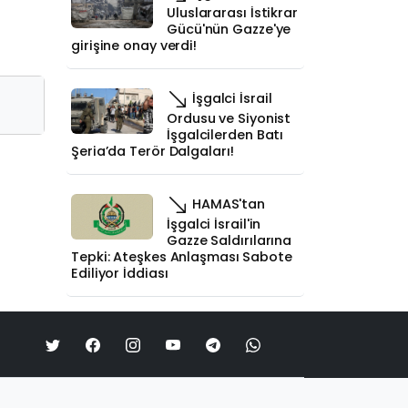
Uluslararası İstikrar
Gücü'nün Gazze'ye
girişine onay verdi!
İşgalci İsrail
Ordusu ve Siyonist
İşgalcilerden Batı
Şeria’da Terör Dalgaları!
HAMAS'tan
İşgalci İsrail'in
Gazze Saldırılarına
Tepki: Ateşkes Anlaşması Sabote
Ediliyor İddiası