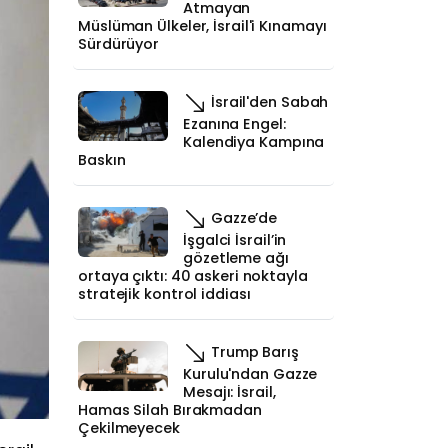
Atmayan
Müslüman Ülkeler, İsrail'i Kınamayı
Sürdürüyor
İsrail'den Sabah
Ezanına Engel:
Kalendiya Kampına
Baskın
Gazze’de
İşgalci İsrail’in
gözetleme ağı
ortaya çıktı: 40 askeri noktayla
stratejik kontrol iddiası
Trump Barış
Kurulu'ndan Gazze
Mesajı: İsrail,
Hamas Silah Bırakmadan
Çekilmeyecek