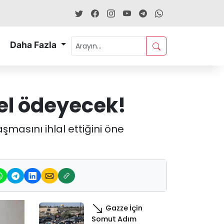
Daha Fazla
el ödeyecek!
şmasını ihlal ettiğini öne
Gazze İçin
Somut Adım