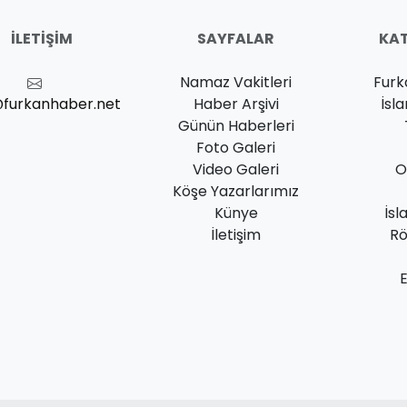
İLETIŞIM
SAYFALAR
KAT
Namaz Vakitleri
Furk
@furkanhaber.net
Haber Arşivi
İsl
Günün Haberleri
Foto Galeri
Video Galeri
O
Köşe Yazarlarımız
Künye
İsl
İletişim
Rö