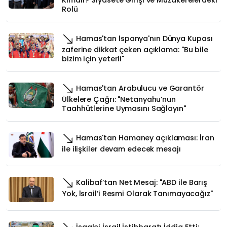
Rolü
Hamas'tan İspanya'nın Dünya Kupası
zaferine dikkat çeken açıklama: "Bu bile
bizim için yeterli"
Hamas'tan Arabulucu ve Garantör
Ülkelere Çağrı: "Netanyahu’nun
Taahhütlerine Uymasını Sağlayın"
Hamas'tan Hamaney açıklaması: İran
ile ilişkiler devam edecek mesajı
Kalibaf’tan Net Mesaj: "ABD ile Barış
Yok, İsrail’i Resmi Olarak Tanımayacağız"
İşgalci İsrail İstihbaratı İddia Etti: