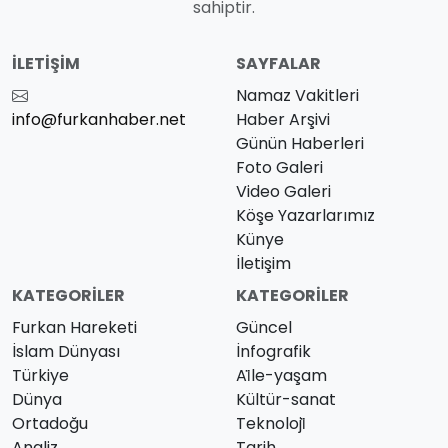
sahiptir.
İLETIŞIM
SAYFALAR
Namaz Vakitleri
info@furkanhaber.net
Haber Arşivi
Günün Haberleri
Foto Galeri
Video Galeri
Köşe Yazarlarımız
Künye
İletişim
KATEGORILER
KATEGORILER
Furkan Hareketi
Güncel
İslam Dünyası
İnfografik
Türkiye
Ai̇le-yaşam
Dünya
Kültür-sanat
Ortadoğu
Teknoloji̇
Analiz
Tarih