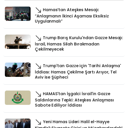
Hamas’tan Ateşkes Mesajı:
“Anlaşmanın İkinci Aşaması Eksiksiz
Uygulanmalı”
Trump Barış Kurulu'ndan Gazze Mesajı:
İsrail, Hamas Silah Bırakmadan
Çekilmeyecek
Trump'tan Gazze için 'Tarihi Anlaşma'
İddiası: Hamas Çekilme Şartı Arıyor, Tel
Aviv ise Şüpheci
HAMAS'tan İşgalci İsrail'in Gazze
Saldırılarına Tepki: Ateşkes Anlaşması
Sabote Ediliyor İddiası
Yeni Hamas Lideri Halil el-Hayye
Kimdir? Siyasete Girişi ve Müzakerelerdeki