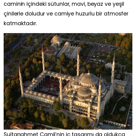
caminin içindeki sütunlar, mavi, beyaz ve yeşil
çinilerle doludur ve camiye huzurlu bir atmosfer
katmaktadır.
Sultanahmet Camii’nin iç tasarımı da oldukça