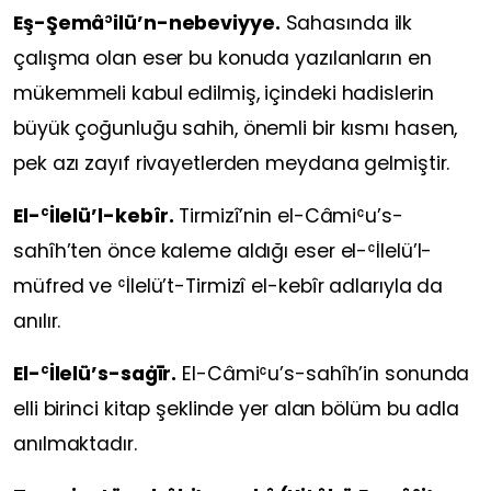
Eş-Şemâʾilü’n-nebeviyye.
Sahasında ilk
çalışma olan eser bu konuda yazılanların en
mükemmeli kabul edilmiş, içindeki hadislerin
büyük çoğunluğu sahih, önemli bir kısmı hasen,
pek azı zayıf rivayetlerden meydana gelmiştir.
El-ʿİlelü’l-kebîr.
Tirmizî’nin el-Câmiʿu’s-
sahîh’ten önce kaleme aldığı eser el-ʿİlelü’l-
müfred ve ʿİlelü’t-Tirmizî el-kebîr adlarıyla da
anılır.
El-ʿİlelü’s-saġīr.
El-Câmiʿu’s-sahîh’in sonunda
elli birinci kitap şeklinde yer alan bölüm bu adla
anılmaktadır.