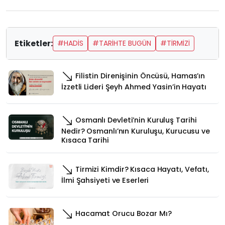
Etiketler:
#HADİS
#TARİHTE BUGÜN
#TİRMİZİ
Filistin Direnişinin Öncüsü, Hamas’ın
İzzetli Lideri Şeyh Ahmed Yasin’in Hayatı
Osmanlı Devleti’nin Kuruluş Tarihi
Nedir? Osmanlı’nın Kuruluşu, Kurucusu ve
Kısaca Tarihi
Tirmizi Kimdir? Kısaca Hayatı, Vefatı,
İlmi Şahsiyeti ve Eserleri
Hacamat Orucu Bozar Mı?