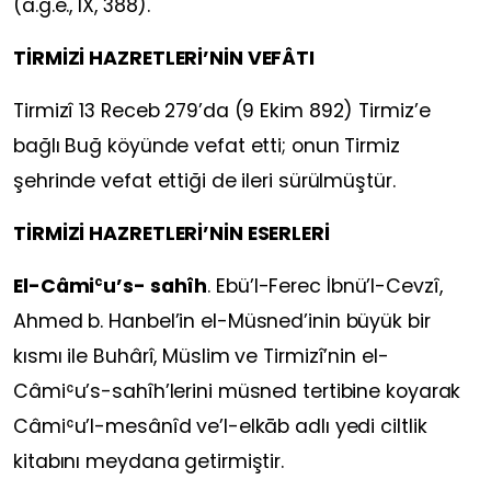
(a.g.e., IX, 388).
TİRMİZİ HAZRETLERİ’NİN VEFÂTI
Tirmizî 13 Receb 279’da (9 Ekim 892) Tirmiz’e
bağlı Buğ köyünde vefat etti; onun Tirmiz
şehrinde vefat ettiği de ileri sürülmüştür.
TİRMİZİ HAZRETLERİ’NİN ESERLERİ
El-Câmiʿu’s- sahîh
. Ebü’l-Ferec İbnü’l-Cevzî,
Ahmed b. Hanbel’in el-Müsned’inin büyük bir
kısmı ile Buhârî, Müslim ve Tirmizî’nin el-
Câmiʿu’s-sahîh’lerini müsned tertibine koyarak
Câmiʿu’l-mesânîd ve’l-elkāb adlı yedi ciltlik
kitabını meydana getirmiştir.