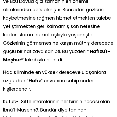
ve Ebû Dâvûd gibi zamanın en önemli
âlimlerinden ders almıştır. Sonradan gözlerini
kaybetmesine rağmen hizmet etmekten talebe
yetiştirmekten geri kalmamış son nefesine
kadar İslama hizmet aşkıyla yaşamıştır.
Gözlerinin görmemesine karşın müthiş derecede
güçlü bir hafızaya sahipti. Bu yüzden
“Hafızu'l-
Meşhur”
lakabıyla bilinirdi.
Hadis ilminde en yüksek dereceye ulaşanlara
özgü olan
"Hafız"
ünvanına sahip ender
kişilerdendir.
Kütüb-i Sitte imamlarının her birinin hocası olan
İbnü’l-Müsennâ, Bündâr diye tanınan