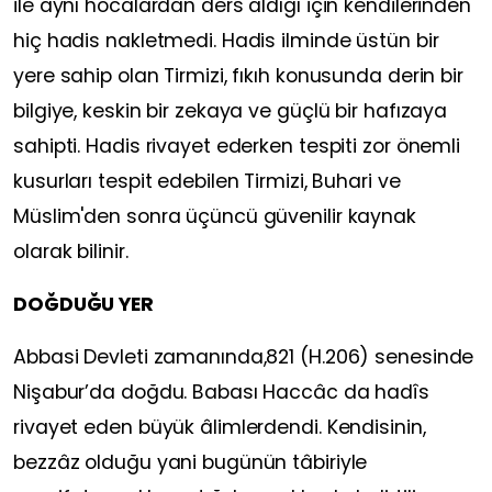
ile aynı hocalardan ders aldığı için kendilerinden
hiç hadis nakletmedi. Hadis ilminde üstün bir
yere sahip olan Tirmizi, fıkıh konusunda derin bir
bilgiye, keskin bir zekaya ve güçlü bir hafızaya
sahipti. Hadis rivayet ederken tespiti zor önemli
kusurları tespit edebilen Tirmizi, Buhari ve
Müslim'den sonra üçüncü güvenilir kaynak
olarak bilinir.
DOĞDUĞU YER
Abbasi Devleti zamanında,821 (H.206) senesinde
Nişabur’da doğdu. Babası Haccâc da hadîs
rivayet eden büyük âlimlerdendi. Kendisinin,
bezzâz olduğu yani bugünün tâbiriyle