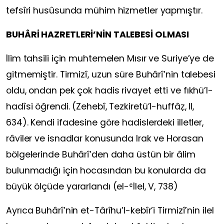
tefsîri husûsunda mühim hizmetler yapmıştır.
BUHÂRİ HAZRETLERİ’NİN TALEBESİ OLMASI
İlim tahsili için muhtemelen Mısır ve Suriye’ye de
gitmemiştir. Tirmizî, uzun süre Buhârî’nin talebesi
oldu, ondan pek çok hadis rivayet etti ve fıkhü’l-
hadîsi öğrendi. (Zehebî, Tezkiretü’l-huffâẓ, II,
634). Kendi ifadesine göre hadislerdeki illetler,
râviler ve isnadlar konusunda Irak ve Horasan
bölgelerinde Buhârî’den daha üstün bir âlim
bulunmadığı için hocasından bu konularda da
büyük ölçüde yararlandı (el-ʿİlel, V, 738)
Ayrıca Buhârî’nin et-Târîhu’l-kebîr’i Tirmizî’nin ilel