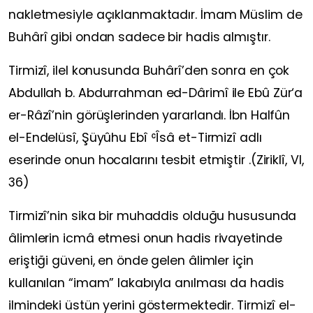
nakletmesiyle açıklanmaktadır. İmam Müslim de
Buhârî gibi ondan sadece bir hadis almıştır.
Tirmizî, ilel konusunda Buhârî’den sonra en çok
Abdullah b. Abdurrahman ed-Dârimî ile Ebû Zür‘a
er-Râzî’nin görüşlerinden yararlandı. İbn Halfûn
el-Endelüsî, Şüyûhu Ebî ʿÎsâ et-Tirmizî adlı
eserinde onun hocalarını tesbit etmiştir .(Ziriklî, VI,
36)
Tirmizî’nin sika bir muhaddis olduğu hususunda
âlimlerin icmâ etmesi onun hadis rivayetinde
eriştiği güveni, en önde gelen âlimler için
kullanılan “imam” lakabıyla anılması da hadis
ilmindeki üstün yerini göstermektedir. Tirmizî el-