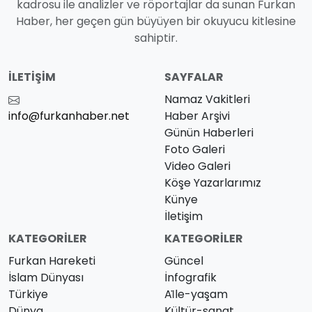
kadrosu ile analizler ve röportajlar da sunan Furkan
Haber, her geçen gün büyüyen bir okuyucu kitlesine
sahiptir.
İLETIŞIM
SAYFALAR
Namaz Vakitleri
info@furkanhaber.net
Haber Arşivi
Günün Haberleri
Foto Galeri
Video Galeri
Köşe Yazarlarımız
Künye
İletişim
KATEGORILER
KATEGORILER
Furkan Hareketi
Güncel
İslam Dünyası
İnfografik
Türkiye
Ai̇le-yaşam
Dünya
Kültür-sanat