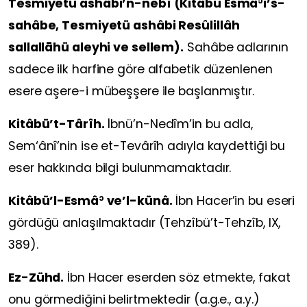
Tesmiyetü ashâbi’n-nebî (Kitâbü Esmâʾi’s-
sahâbe, Tesmiyetü ashâbi Resûlillâh
sallallāhü aleyhi ve sellem).
Sahâbe adlarının
sadece ilk harfine göre alfabetik düzenlenen
esere aşere-i mübeşşere ile başlanmıştır.
Kitâbü’t-Târîh.
İbnü’n-Nedîm’in bu adla,
Sem‘ânî’nin ise et-Tevârîh adıyla kaydettiği bu
eser hakkında bilgi bulunmamaktadır.
Kitâbü’l-Esmâʾ ve’l-künâ.
İbn Hacer’in bu eseri
gördüğü anlaşılmaktadır (Tehzîbü’t-Tehzîb, IX,
389).
Ez-Zühd.
İbn Hacer eserden söz etmekte, fakat
onu görmediğini belirtmektedir (a.g.e., a.y.)