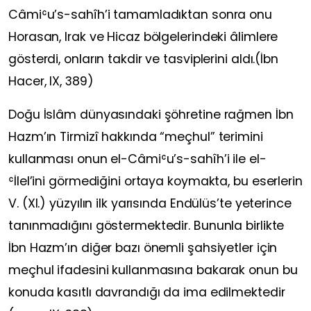
Câmiʿu’s-sahîh’i tamamladıktan sonra onu
Horasan, Irak ve Hicaz bölgelerindeki âlimlere
gösterdi, onların takdir ve tasviplerini aldı.(İbn
Hacer, IX, 389)
Doğu İslâm dünyasındaki şöhretine rağmen İbn
Hazm’ın Tirmizî hakkında “meçhul” terimini
kullanması onun el-Câmiʿu’s-sahîh’i ile el-
ʿİlel’ini görmediğini ortaya koymakta, bu eserlerin
V. (XI.) yüzyılın ilk yarısında Endülüs’te yeterince
tanınmadığını göstermektedir. Bununla birlikte
İbn Hazm’ın diğer bazı önemli şahsiyetler için
meçhul ifadesini kullanmasına bakarak onun bu
konuda kasıtlı davrandığı da ima edilmektedir