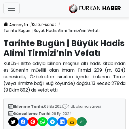
FURKAN
HABER
Kültür-sanat
Anasayfa
Tarihte Bugün | Büyük Hadis Alimi Tirmizi’nin Vefatı
Tarihte Bugün | Büyük Hadis
Alimi Tirmizi’nin Vefatı
Kütüb-i Sitte adıyla bilinen meşhur altı hadis kitabından
es-Sünen’in müellifi olan İmam Tirmîzî 209 (m. 824)
senesinde, Özbekistan sınırları içinde bulunan Tirmiz
(veya Tirmiz’e bağlı Buğ köyünde) doğdu. 13 Receb 279’da
(9 Ekim 892) de vefat etti
Eklenme Tarihi:
09 Eki 2021
4 dk okuma süresi
Güncelleme Tarihi:
26 Eyl 2024