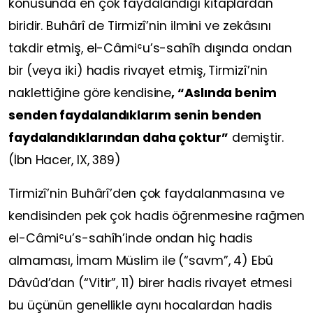
konusunda en çok faydalandığı kitaplardan
biridir. Buhârî de Tirmizî’nin ilmini ve zekâsını
takdir etmiş, el-Câmiʿu’s-sahîh dışında ondan
bir (veya iki) hadis rivayet etmiş, Tirmizî’nin
naklettiğine göre kendisine
, “Aslında benim
senden faydalandıklarım senin benden
faydalandıklarından daha çoktur”
demiştir.
(İbn Hacer, IX, 389)
Tirmizî’nin Buhârî’den çok faydalanmasına ve
kendisinden pek çok hadis öğrenmesine rağmen
el-Câmiʿu’s-sahîh’inde ondan hiç hadis
almaması, İmam Müslim ile (“savm”, 4) Ebû
Dâvûd’dan (“Vitir”, 11) birer hadis rivayet etmesi
bu üçünün genellikle aynı hocalardan hadis