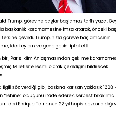
nald Trump, görevine başlar başlamaz tarih yazdı. B
zla başkanlık kararnamesine imza atarak, önceki ba
nı tersine çevirdi. Trump, hızla göreve başlamasının
e, idari eylem ve genelgesini iptal etti.
biri, Paris İklim Anlaşması'ndan çekilme kararnames
miş Milletler’e resmi olarak çekildiğini bildirecek
r.
lgili söz verdiği gibi, baskına karışan yaklaşık 1600 k
rin “rehine” olduğunu ifade ederek, serbest bırakılmal
n lideri Enrique Tarrio'nun 22 yıl hapis cezası aldığı 