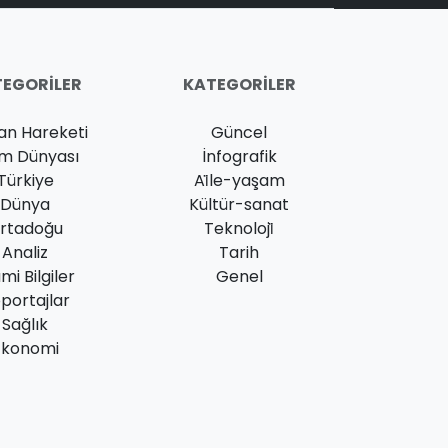
EGORILER
KATEGORILER
an Hareketi
Güncel
am Dünyası
İnfografik
Türkiye
Ai̇le-yaşam
Dünya
Kültür-sanat
rtadoğu
Teknoloji̇
Analiz
Tarih
ami Bilgiler
Genel
portajlar
Sağlık
Ekonomi