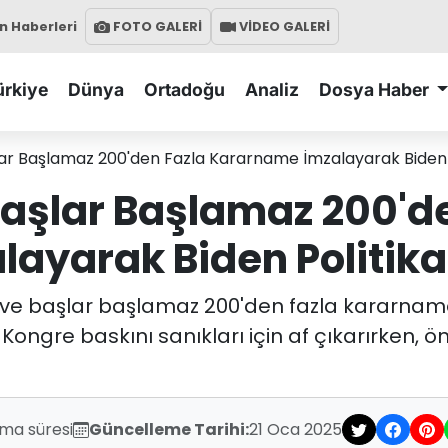
 Haberleri
FOTO GALERİ
VİDEO GALERİ
ürkiye
Dünya
Ortadoğu
Analiz
Dosya Haber
r Başlamaz 200'den Fazla Kararname İmzalayarak Biden Pol
aşlar Başlamaz 200'de
yarak Biden Politikal
ve başlar başlamaz 200'den fazla kararnam
 Kongre baskını sanıkları için af çıkarırken, öne
uma süresi
Güncelleme Tarihi:
21 Oca 2025