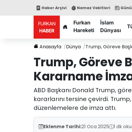
Haber Arşivi
Namaz Vakitleri
Günün
Furkan
İslam
FURKAN
T
Hareketi
Dünyası
HABER
Anasayfa
Dünya
Trump, Göreve Başla
Trump, Göreve B
Kararname İmzala
ABD Başkanı Donald Trump, göre
kararlarını tersine çevirdi. Trump,
düzenlemelere de imza attı.
Eklenme Tarihi:
21 Oca 2025
1 dk ok