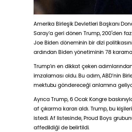
Amerika Birleşik Devletleri Başkanı Do
Saray’a geri dönen Trump, 200'den fa
Joe Biden döneminin bir dizi politikası
ardından Biden yönetiminin 78 kararnam
Trump’ın en dikkat çeken adımlarından 
imzalaması oldu. Bu adım, ABD’nin Birleş
mektubu göndereceği anlamına geliyo
Ayrıca Trump, 6 Ocak Kongre baskınıyla i
af çıkarma kararı aldı. Trump, bu kişile
istedi. Af listesinde, Proud Boys grubunu
affedildiği de belirtildi.