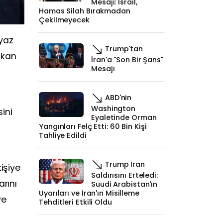
Mesajı: İsrail,
Hamas Silah Bırakmadan
Çekilmeyecek
eyaz
Trump'tan
şkan
İran'a "Son Bir Şans"
Mesajı
ABD'nin
Washington
ini
Eyaletinde Orman
Yangınları Felç Etti: 60 Bin Kişi
Tahliye Edildi
Trump İran
işiye
Saldırısını Erteledi:
arını
Suudi Arabistan'ın
Uyarıları ve İran'ın Misilleme
ve
Tehditleri Etkili Oldu