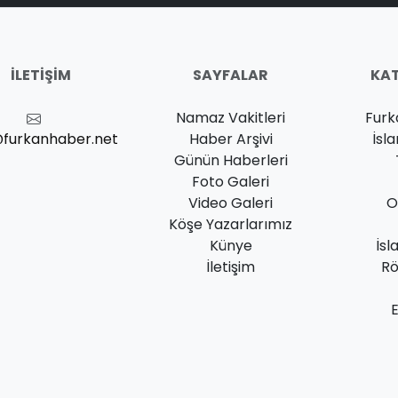
İLETIŞIM
SAYFALAR
KAT
Namaz Vakitleri
Furk
@furkanhaber.net
Haber Arşivi
İsl
Günün Haberleri
Foto Galeri
Video Galeri
O
Köşe Yazarlarımız
Künye
İsl
İletişim
Rö