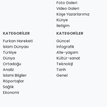
Foto Galeri
Video Galeri
Köşe Yazarlarımız
Künye
İletişim
KATEGORILER
KATEGORILER
Furkan Hareketi
Güncel
İslam Dünyası
İnfografik
Türkiye
Ai̇le-yaşam
Dünya
Kültür-sanat
Ortadoğu
Teknoloji̇
Analiz
Tarih
İslami Bilgiler
Genel
Röportajlar
Sağlık
Ekonomi