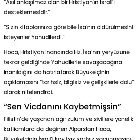
“Asıl anlaşılmaz olan bir Hristiyan’ın İsrail’i
desteklemesidir.”
“Sizin kitaplarınıza göre bile İsa’nın öldürülmesini
isteyenler Yahudilerdi.”
Hoca, Hristiyan inancında Hz. İsa’nın yeryüzüne
tekrar geldiğinde Yahudilerle savaşacağına
inanıldığını da hatırlatarak Büyükelçinin
açıklamasını “tarihsiz, bilgisiz ve çelişkilerle dolu”
olarak nitelendirdi.
“Sen Vicdanını Kaybetmişsin”
Filistin’de yaşanan ağır zulüm ve sivillere yönelik
katliamlara da değinen Alparslan Hoca,
Büyükelçinin İsrail’i kayıtsız şartsız savunmasını