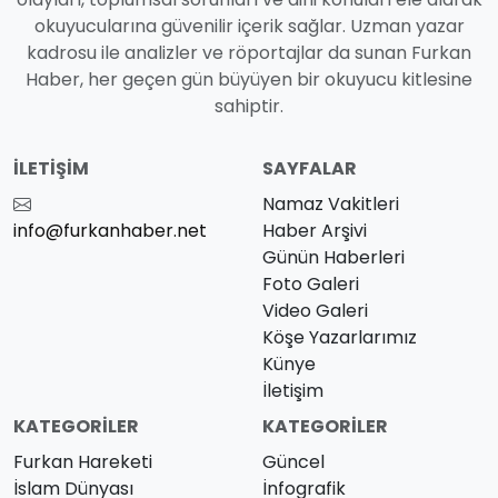
okuyucularına güvenilir içerik sağlar. Uzman yazar
kadrosu ile analizler ve röportajlar da sunan Furkan
Haber, her geçen gün büyüyen bir okuyucu kitlesine
sahiptir.
İLETIŞIM
SAYFALAR
Namaz Vakitleri
info@furkanhaber.net
Haber Arşivi
Günün Haberleri
Foto Galeri
Video Galeri
Köşe Yazarlarımız
Künye
İletişim
KATEGORILER
KATEGORILER
Furkan Hareketi
Güncel
İslam Dünyası
İnfografik