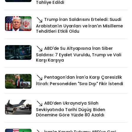
Tahliye Edildi
Trump İran Saldırısını Erteledi: Suudi
Arabistan'ın Uyarıları ve İran'ın Misilleme
Tehditleri Etkili Oldu
ABD'de Su Altyapısına İran Siber
Saldırısı: 7 Eyalet Vuruldu, Trump ve Vali
Karşı Karşıya
Pentagon'dan İran'a Karşı Çaresizlik
İtirafı: Personelden "Sıra Dışı" Fikir İstendi
ABD’den Ukrayna’ya Silah
Sevkiyatında Tarihi Düşüş: Biden
Dönemine Göre Yüzde 80 Azaldı
İran'ın Kararlı Tutumu ABD'ye Geri