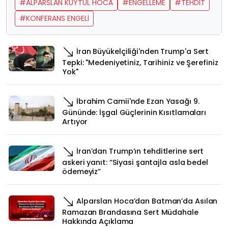
#ALPARSLAN KUYTUL HOCA
#ENGELLEME
#TEHDIT
#KONFERANS ENGELİ
İran Büyükelçiliği'nden Trump'a Sert
Tepki: "Medeniyetiniz, Tarihiniz ve Şerefiniz
Yok"
İbrahim Camii'nde Ezan Yasağı 9.
Gününde: İşgal Güçlerinin Kısıtlamaları
Artıyor
İran’dan Trump’ın tehditlerine sert
askeri yanıt: “Siyasi şantajla asla bedel
ödemeyiz”
Alparslan Hoca’dan Batman’da Asılan
Ramazan Brandasına Sert Müdahale
Hakkında Açıklama