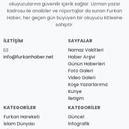
okuyucularına güvenilir içerik sağlar. Uzman yazar
kadrosu ile analizler ve röportajlar da sunan Furkan
Haber, her geçen gün büyüyen bir okuyucu kitlesine
sahiptir.
İLETIŞIM
SAYFALAR
Namaz Vakitleri
info@furkanhaber.net
Haber Arşivi
Günün Haberleri
Foto Galeri
Video Galeri
Köşe Yazarlarımız
Künye
İletişim
KATEGORILER
KATEGORILER
Furkan Hareketi
Güncel
İslam Dünyası
İnfografik