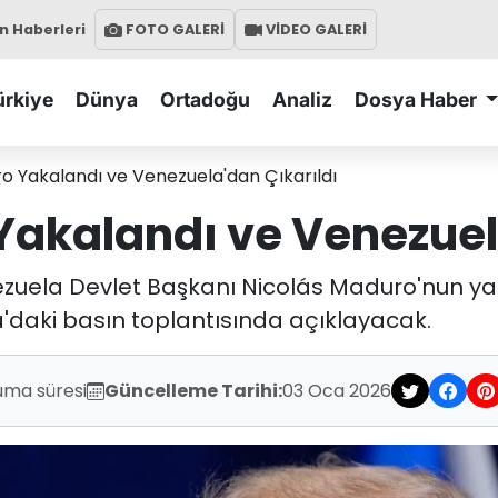
 Haberleri
FOTO GALERİ
VİDEO GALERİ
ürkiye
Dünya
Ortadoğu
Analiz
Dosya Haber
 Yakalandı ve Venezuela'dan Çıkarıldı
akalandı ve Venezuela
uela Devlet Başkanı Nicolás Maduro'nun yak
da'daki basın toplantısında açıklayacak.
uma süresi
Güncelleme Tarihi:
03 Oca 2026