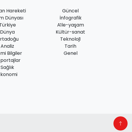
an Hareketi
Güncel
am Dünyası
İnfografik
Türkiye
Ai̇le-yaşam
Dünya
Kültür-sanat
rtadoğu
Teknoloji̇
Analiz
Tarih
ami Bilgiler
Genel
portajlar
Sağlık
Ekonomi