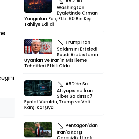
ABD'nin
Washington
Eyaletinde Orman
Yangınları Felç Etti: 60 Bin Kişi
Tahliye Edildi
ne
Trump İran
Saldırısını Erteledi:
Suudi Arabistan'ın
Uyarıları ve İran'ın Misilleme
Tehditleri Etkili Oldu
ceğini
ABD'de Su
Altyapısına İran
Siber Saldırısı: 7
Eyalet Vuruldu, Trump ve Vali
Karşı Karşıya
Pentagon'dan
İran'a Karşı
Çaresizlik İtirafı: