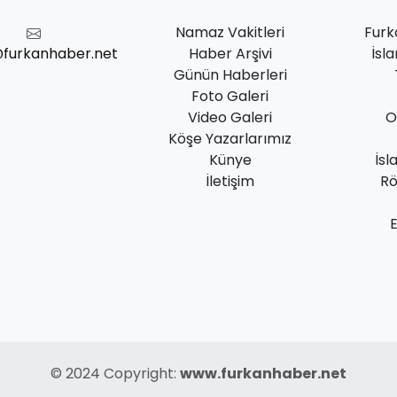
Namaz Vakitleri
Furk
@furkanhaber.net
Haber Arşivi
İsl
Günün Haberleri
Foto Galeri
Video Galeri
O
Köşe Yazarlarımız
Künye
İsl
İletişim
Rö
© 2024 Copyright:
www.furkanhaber.net