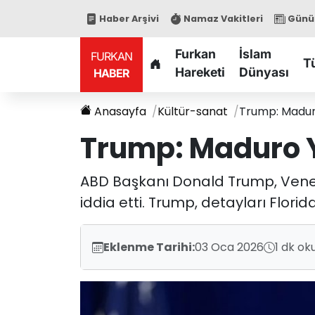
Haber Arşivi
Namaz Vakitleri
Günün
Furkan
İslam
FURKAN
T
Hareketi
Dünyası
HABER
Anasayfa
Kültür-sanat
Trump: Maduro
Trump: Maduro Y
ABD Başkanı Donald Trump, Venez
iddia etti. Trump, detayları Flori
Eklenme Tarihi:
03 Oca 2026
1 dk ok