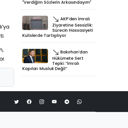
"Verdiğim Sözlerin Arkasındayım"
AKP’den İmralı
Ziyaretine Sessizlik:
ı’ya
Sürecin Hassasiyeti
Kulislerde Tartışılıyor
i.
n,
Bakırhan’dan
Hükümete Sert
or.
Tepki: “İmralı
Kapıları Musluk Değil”