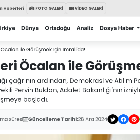
 Haberleri
FOTO GALERİ
VİDEO GALERİ
ürkiye
Dünya
Ortadoğu
Analiz
Dosya Haber
i Öcalan ile Görüşmek İçin İmralı'da!
leri Öcalan ile Görüşme
ığı çağrının ardından, Demokrasi ve Atılım Par
kili Pervin Buldan, Adalet Bakanlığı'nın izniyl
üşmeye başladı.
uma süresi
Güncelleme Tarihi:
28 Ara 2024