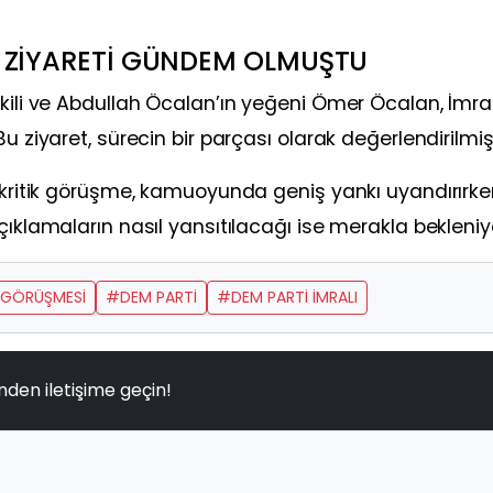
 ZİYARETİ GÜNDEM OLMUŞTU
ekili ve Abdullah Öcalan’ın yeğeni Ömer Öcalan, İmral
u ziyaret, sürecin bir parçası olarak değerlendirilmişt
u kritik görüşme, kamuoyunda geniş yankı uyandırırke
çıklamaların nasıl yansıtılacağı ise merakla bekleniy
GÖRÜŞMESI
#DEM PARTI
#DEM PARTI IMRALI
nden iletişime geçin!