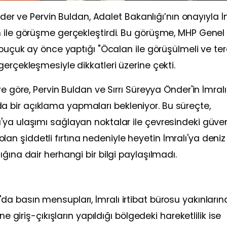
Önder ve Pervin Buldan, Adalet Bakanlığı’nın onayıyla İ
n ile görüşme gerçekleştirdi. Bu görüşme, MHP Genel
 buçuk ay önce yaptığı "Öcalan ile görüşülmeli ve ter
erçekleşmesiyle dikkatleri üzerine çekti.
e göre, Pervin Buldan ve Sırrı Süreyya Önder'in İmralı
 bir açıklama yapmaları bekleniyor. Bu süreçte,
ya ulaşımı sağlayan noktalar ile çevresindeki güven
i olan şiddetli fırtına nedeniyle heyetin İmralı'ya deniz
ğına dair herhangi bir bilgi paylaşılmadı.
a basın mensupları, İmralı irtibat bürosu yakınları
e giriş-çıkışların yapıldığı bölgedeki hareketlilik ise