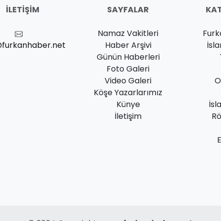
İLETIŞIM
SAYFALAR
KAT
Namaz Vakitleri
Furk
@furkanhaber.net
Haber Arşivi
İsl
Günün Haberleri
Foto Galeri
Video Galeri
O
Köşe Yazarlarımız
Künye
İsl
İletişim
Rö