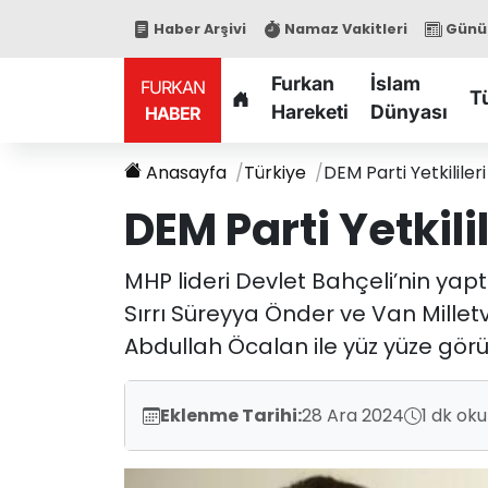
Haber Arşivi
Namaz Vakitleri
Günün
Furkan
İslam
FURKAN
T
Hareketi
Dünyası
HABER
Anasayfa
Türkiye
DEM Parti Yetkililer
DEM Parti Yetkili
MHP lideri Devlet Bahçeli’nin yapt
Sırrı Süreyya Önder ve Van Milletve
Abdullah Öcalan ile yüz yüze gör
Eklenme Tarihi:
28 Ara 2024
1 dk ok