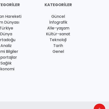
EGORILER
KATEGORILER
an Hareketi
Güncel
am Dünyası
İnfografik
Türkiye
Ai̇le-yaşam
Dünya
Kültür-sanat
rtadoğu
Teknoloji̇
Analiz
Tarih
ami Bilgiler
Genel
portajlar
Sağlık
Ekonomi