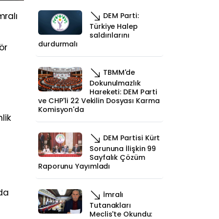
mralı
DEM Parti:
Türkiye Halep
saldırılarını
durdurmalı
ör
TBMM'de
Dokunulmazlık
Hareketi: DEM Parti
ve CHP'li 22 Vekilin Dosyası Karma
Komisyon'da
lik
DEM Partisi Kürt
Sorununa İlişkin 99
Sayfalık Çözüm
Raporunu Yayımladı
nda
İmralı
Tutanakları
Meclis'te Okundu: