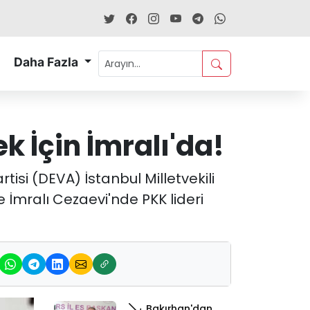
Daha Fazla
k İçin İmralı'da!
tisi (DEVA) İstanbul Milletvekili
e İmralı Cezaevi'nde PKK lideri
Bakırhan'dan