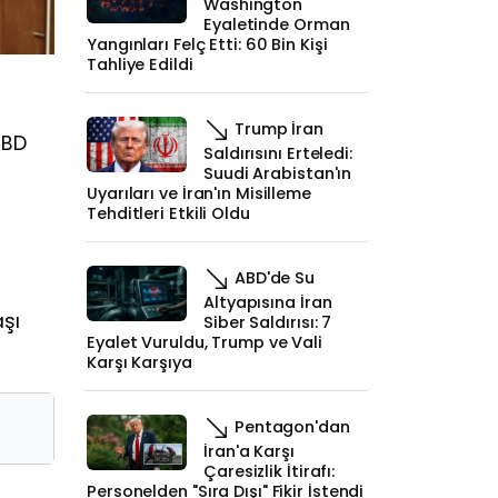
Washington
Eyaletinde Orman
Yangınları Felç Etti: 60 Bin Kişi
Tahliye Edildi
Trump İran
ABD
Saldırısını Erteledi:
Suudi Arabistan'ın
Uyarıları ve İran'ın Misilleme
Tehditleri Etkili Oldu
ABD'de Su
Altyapısına İran
aşı
Siber Saldırısı: 7
Eyalet Vuruldu, Trump ve Vali
Karşı Karşıya
Pentagon'dan
İran'a Karşı
Çaresizlik İtirafı:
Personelden "Sıra Dışı" Fikir İstendi