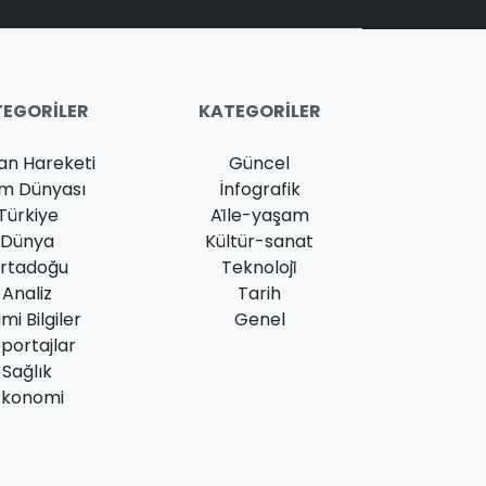
EGORILER
KATEGORILER
an Hareketi
Güncel
am Dünyası
İnfografik
Türkiye
Ai̇le-yaşam
Dünya
Kültür-sanat
rtadoğu
Teknoloji̇
Analiz
Tarih
ami Bilgiler
Genel
portajlar
Sağlık
Ekonomi