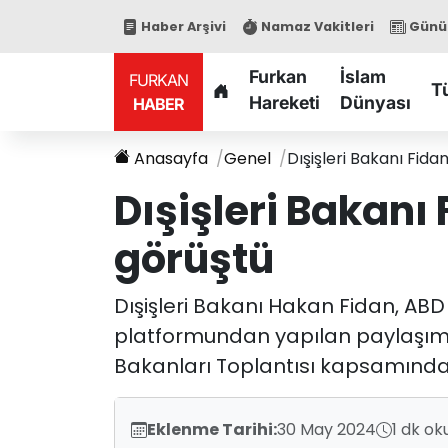
Haber Arşivi
Namaz Vakitleri
Günün
Furkan
İslam
FURKAN
T
Hareketi
Dünyası
HABER
Anasayfa
Genel
Dışişleri Bakanı Fida
Dışişleri Bakanı 
görüştü
Dışişleri Bakanı Hakan Fidan, ABD 
platformundan yapılan paylaşımda
Bakanları Toplantısı kapsamında AB
Eklenme Tarihi:
30 May 2024
1 dk ok