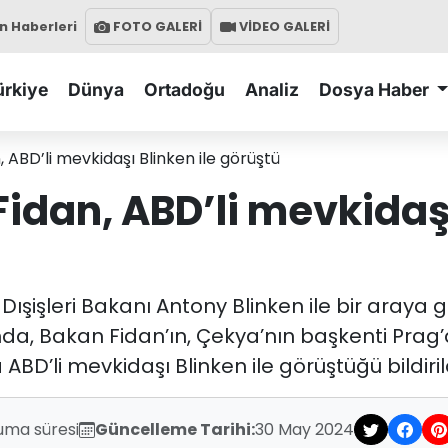
 Haberleri
FOTO GALERİ
VİDEO GALERİ
ürkiye
Dünya
Ortadoğu
Analiz
Dosya Haber
n, ABD’li mevkidaşı Blinken ile görüştü
Fidan, ABD’li mevkidaşı
Dışişleri Bakanı Antony Blinken ile bir araya
, Bakan Fidan’ın, Çekya’nın başkenti Prag’d
D’li mevkidaşı Blinken ile görüştüğü bildirild
uma süresi
Güncelleme Tarihi:
30 May 2024