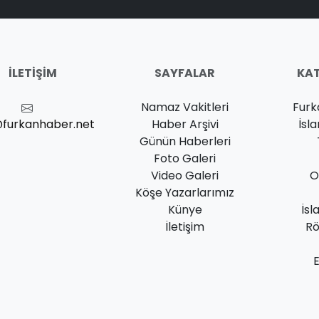
İLETIŞIM
SAYFALAR
KAT
Namaz Vakitleri
Furk
@furkanhaber.net
Haber Arşivi
İsl
Günün Haberleri
Foto Galeri
Video Galeri
O
Köşe Yazarlarımız
Künye
İsl
İletişim
Rö