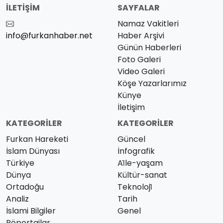
İLETIŞIM
SAYFALAR
Namaz Vakitleri
info@furkanhaber.net
Haber Arşivi
Günün Haberleri
Foto Galeri
Video Galeri
Köşe Yazarlarımız
Künye
İletişim
KATEGORILER
KATEGORILER
Furkan Hareketi
Güncel
İslam Dünyası
İnfografik
Türkiye
Ai̇le-yaşam
Dünya
Kültür-sanat
Ortadoğu
Teknoloji̇
Analiz
Tarih
İslami Bilgiler
Genel
Röportajlar