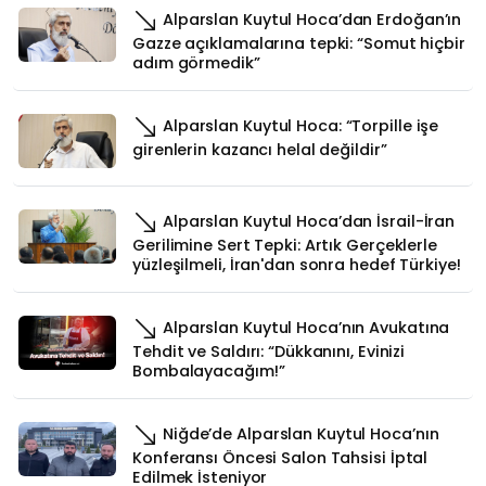
Alparslan Kuytul Hoca’dan Erdoğan’ın
Gazze açıklamalarına tepki: “Somut hiçbir
adım görmedik”
Alparslan Kuytul Hoca: “Torpille işe
girenlerin kazancı helal değildir”
Alparslan Kuytul Hoca’dan İsrail-İran
Gerilimine Sert Tepki: Artık Gerçeklerle
yüzleşilmeli, İran'dan sonra hedef Türkiye!
Alparslan Kuytul Hoca’nın Avukatına
Tehdit ve Saldırı: “Dükkanını, Evinizi
Bombalayacağım!”
Niğde’de Alparslan Kuytul Hoca’nın
Konferansı Öncesi Salon Tahsisi İptal
Edilmek İsteniyor