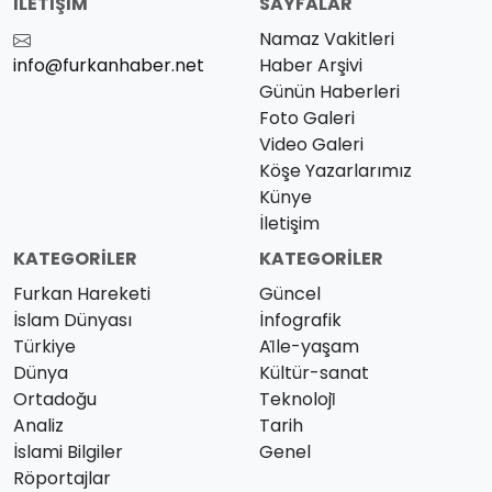
İLETIŞIM
SAYFALAR
Namaz Vakitleri
info@furkanhaber.net
Haber Arşivi
Günün Haberleri
Foto Galeri
Video Galeri
Köşe Yazarlarımız
Künye
İletişim
KATEGORILER
KATEGORILER
Furkan Hareketi
Güncel
İslam Dünyası
İnfografik
Türkiye
Ai̇le-yaşam
Dünya
Kültür-sanat
Ortadoğu
Teknoloji̇
Analiz
Tarih
İslami Bilgiler
Genel
Röportajlar