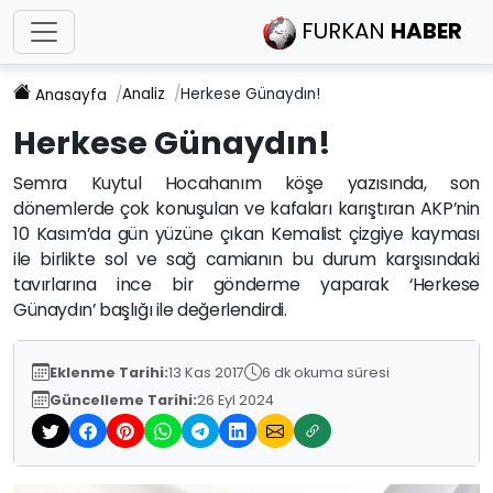
FURKAN
HABER
Analiz
Herkese Günaydın!
Anasayfa
Herkese Günaydın!
Semra Kuytul Hocahanım köşe yazısında, son
dönemlerde çok konuşulan ve kafaları karıştıran AKP’nin
10 Kasım’da gün yüzüne çıkan Kemalist çizgiye kayması
ile birlikte sol ve sağ camianın bu durum karşısındaki
tavırlarına ince bir gönderme yaparak ‘Herkese
Günaydın’ başlığı ile değerlendirdi.
Eklenme Tarihi:
13 Kas 2017
6 dk okuma süresi
Güncelleme Tarihi:
26 Eyl 2024