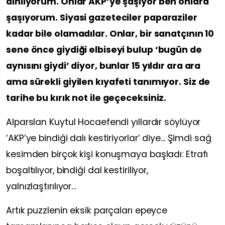
dinliyorum. Onlar AKP’ye şaşıyor ben onlara
şaşıyorum. Siyasi gazeteciler paparaziler
kadar bile olamadılar. Onlar, bir sanatçının 10
sene önce giydiği elbiseyi bulup ‘bugün de
aynısını giydi’ diyor, bunlar 15 yıldır ara ara
ama sürekli giyilen kıyafeti tanımıyor. Siz de
tarihe bu kırık not ile geçeceksiniz.
Alparslan Kuytul Hocaefendi yıllardır söylüyor
‘AKP’ye bindiği dalı kestiriyorlar’ diye... Şimdi sağ
kesimden birçok kişi konuşmaya başladı: Etrafı
boşaltılıyor, bindiği dal kestiriliyor,
yalnızlaştırılıyor…
Artık puzzlenin eksik parçaları epeyce