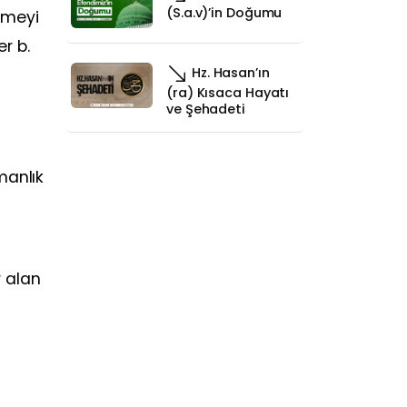
(S.a.v)’in Doğumu
nmeyi
r b.
Hz. Hasan’ın
(ra) Kısaca Hayatı
ve Şehadeti
manlık
r alan