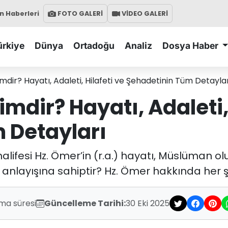
 Haberleri
FOTO GALERİ
VİDEO GALERİ
ürkiye
Dünya
Ortadoğu
Analiz
Dosya Haber
imdir? Hayatı, Adaleti, Hilafeti ve Şehadetinin Tüm Detayla
imdir? Hayatı, Adaleti,
 Detayları
halifesi Hz. Ömer’in (r.a.) hayatı, Müslüman ol
 anlayışına sahiptir? Hz. Ömer hakkında her şe
ma süresi
Güncelleme Tarihi:
30 Eki 2025