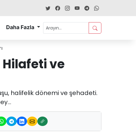
Daha Fazla
rı
 Hilafeti ve
uşu, halifelik dönemi ve şehadeti.
y...