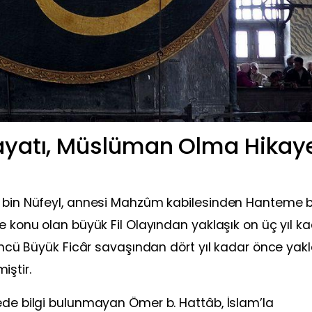
Hayatı, Müslüman Olma Hikay
b bin Nüfeyl, annesi Mahzûm kabilesinden Hanteme b
e konu olan büyük Fil Olayından yaklaşık on üç yıl k
düncü Büyük Ficâr savaşından dört yıl kadar önce yakl
ştir.
ede bilgi bulunmayan Ömer b. Hattâb, İslam’la