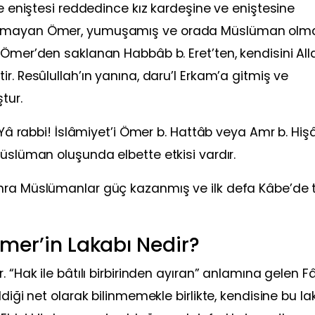
ve eniştesi reddedince kız kardeşine ve eniştesine
anamayan Ömer, yumuşamış ve orada Müslüman olm
.Ömer’den saklanan Habbâb b. Eret’ten, kendisini All
r. Resûlullah’ın yanına, daru’l Erkam’a gitmiş ve
tur.
 “Yâ rabbi! İslâmiyet’i Ömer b. Hattâb veya Amr b. Hi
Müslüman oluşunda elbette etkisi vardır.
nra Müslümanlar güç kazanmış ve ilk defa Kâbe’de 
Ömer’in Lakabı Nedir?
. “Hak ile bâtılı birbirinden ayıran” anlamına gelen F
diği net olarak bilinmemekle birlikte, kendisine bu la