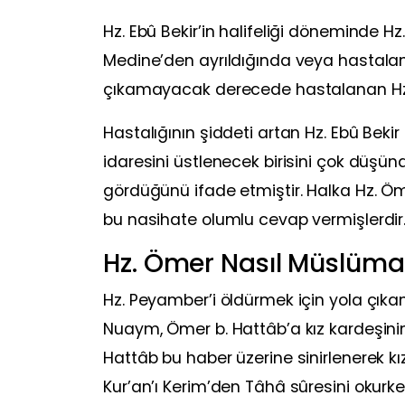
Hz. Ebû Bekir’in halifeliği döneminde Hz
Medine’den ayrıldığında veya hastalan
çıkamayacak derecede hastalanan Hz. E
Hastalığının şiddeti artan Hz. Ebû Bek
idaresini üstlenecek birisini çok düş
gördüğünü ifade etmiştir. Halka Hz. 
bu nasihate olumlu cevap vermişlerdir
Hz. Ömer Nasıl Müslüm
Hz. Peyamber’i öldürmek için yola çıka
Nuaym, Ömer b. Hattâb’a kız kardeşini
Hattâb bu haber üzerine sinirlenerek kız
Kur’an’ı Kerim’den Tâhâ sûresini okurk