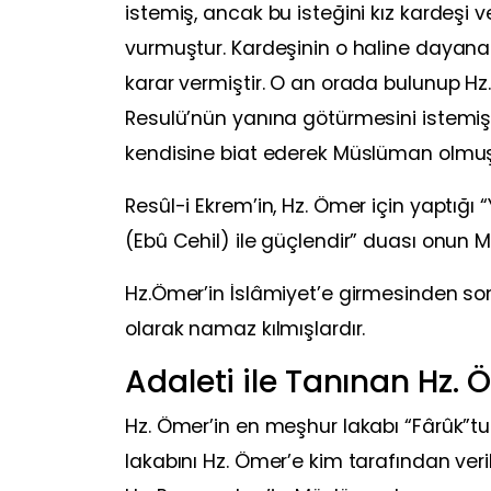
istemiş, ancak bu isteğini kız kardeşi 
vurmuştur. Kardeşinin o haline day
karar vermiştir. O an orada bulunup Hz
Resulü’nün yanına götürmesini istemişti
kendisine biat ederek Müslüman olmuş
Resûl-i Ekrem’in, Hz. Ömer için yaptığı
(Ebû Cehil) ile güçlendir” duası onun 
Hz.Ömer’in İslâmiyet’e girmesinden so
olarak namaz kılmışlardır.
Adaleti ile Tanınan Hz. 
Hz. Ömer’in en meşhur lakabı “Fârûk”tur
lakabını Hz. Ömer’e kim tarafından veril