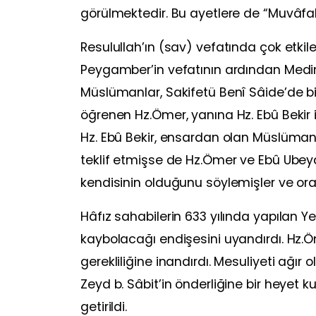
görülmektedir. Bu ayetlere de “Muvâfak
Resulullah’ın (sav) vefatında çok etkile
Peygamber’in vefatının ardından Medi
Müslümanlar, Sakifetü Benî Sâide’de b
öğrenen Hz.Ömer, yanına Hz. Ebû Bekir i
Hz. Ebû Bekir, ensardan olan Müslümanl
teklif etmişse de Hz.Ömer ve Ebû Ubeyde,
kendisinin olduğunu söylemişler ve orad
Hâfız sahabilerin 633 yılında yapılan 
kaybolacağı endişesini uyandırdı. Hz.Öme
gerekliliğine inandırdı. Mesuliyeti ağır 
Zeyd b. Sâbit’in önderliğine bir heyet 
getirildi.