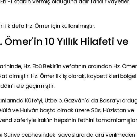
l-i kitabın vermiş olduğuna dair farklı rivayetler
 ilk defa Hz. Ömer için kullanılmıştır.
. Ömer'in 10 Yıllık Hilafeti ve
rihinde, Hz. Ebû Bekir’in vefatının ardından Hz. Ömer
lmıştır. Hz. Ömer ilk iş olarak, kaybettikleri bölgel
in’i ele geçirmiştir.
kınlarında Kûfe’yi, Utbe b. Gazvân’a da Basra’yı ord
Celûlâ ve Hulvân başta olmak üzere Sûs, Hûzistan ve
end zaferiyle Irak’ın hepsinin fethini tamamlamışlard
şı Suriye cephesindeki savaşlara da ara verilmeden