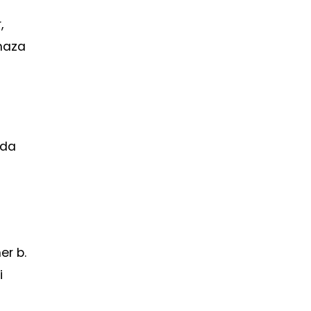
,
amaza
rda
,
er b.
i