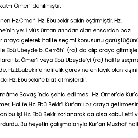
āt-ı Ömer” denilmiştir.
nen Hz.Ömer’i Hz. Ebubekir sakinleştirmiştir. Hz.
ne’nin yerli Müslümanlarından olan ensardan bazı
ir araya gelerek halife seçimi konusunu görüştüğün
le Ebû Ubeyde b. Cerrâh’ı (ra) da alıp oraya gitmişler
ara Hz. Ömer’i veya Ebû Ubeyde’yi (ra) halife seçme
 Hz.Ebubekir’e halifelik görevine en layık olan kişin
a Hz. Ebubekir’e biat etmişlerdir.
Yemâme Savaşı’nda şehid edilmesi, Hz. Ömer’de Kur’a
r, Halife Hz. Ebû Bekir’i Kur’an’ı bir araya getirmesi
olan bu işi Hz. Ebû Bekir zorlanarak da olsa kabul etti 
kurdurdu. Bu heyetin çalışmalarıyla Kur’an Mushaf hal