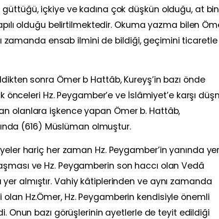
güttüğü, içkiye ve kadına çok düşkün olduğu, at bi
yapılı olduğu belirtilmektedir. Okuma yazma bilen Öme
ynı zamanda ensab ilmini de bildiği, geçimini ticaretle
ldikten sonra Ömer b Hattâb, Kureyş’in bazı önde
rak önceleri Hz. Peygamber’e ve İslâmiyet’e karşı düş
an olanlara işkence yapan Ömer b. Hattâb,
yılında (616) Müslüman olmuştur.
iyeler hariç her zaman Hz. Peygamber’in yanında ye
laşması ve Hz. Peygamberin son haccı olan Vedâ
yer almıştır. Vahiy kâtiplerinden ve aynı zamanda
 olan Hz.Ömer, Hz. Peygamberin kendisiyle önemli
. Onun bazı görüşlerinin ayetlerle de teyit edildiği