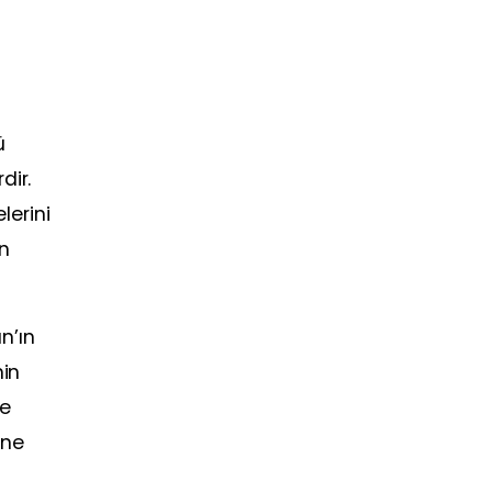
ü
dir.
lerini
in
n’ın
nin
ve
ine