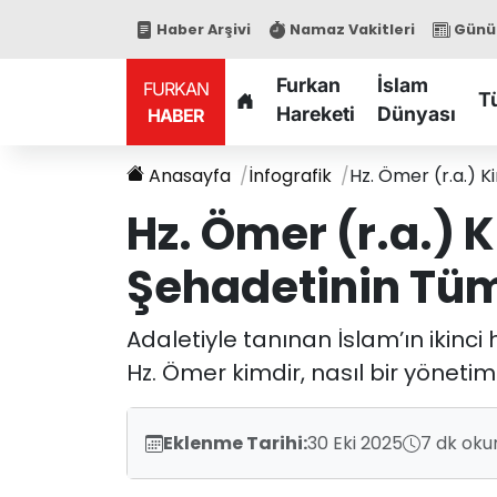
Haber Arşivi
Namaz Vakitleri
Günün
Furkan
İslam
FURKAN
T
Hareketi
Dünyası
HABER
Anasayfa
İnfografik
Hz. Ömer (r.a.) K
Hz. Ömer (r.a.) K
Şehadetinin Tüm
Adaletiyle tanınan İslam’ın ikinci 
Hz. Ömer kimdir, nasıl bir yönetim
Eklenme Tarihi:
30 Eki 2025
7 dk oku