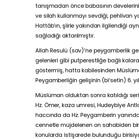
tanışmadan önce babasının develerini 
ve silah kullanmayı sevdiği, pehlivan 
Hattâb’ın, şiirle yakından ilgilendiği a
sağladığı aktarılmıştır.
Allah Resulü (sav)’ne peygamberlik ge
gelenleri gibi putperestliğe bağlı kala
göstermiş, hatta kabilesinden Müslüm
Peygamberliğin gelişinin (bi‘setin) 6. 
Müslüman olduktan sonra katıldığı ser
Hz. Ömer, kaza umresi, Hudeybiye Ant
haccında da Hz. Peygamberin yanında 
cennetle müjdelenen on sahabiden biri
konularda istişarede bulunduğu birisiydi