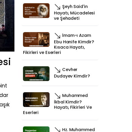
Şeyh Said'in
Hayatı, Mücadelesi
ve Şehadeti
İmam-ı Azam
Ebu Hanife Kimdir?
Kısaca Hayatı,
Fikirleri ve Eserleri
esi
Cevher
Dudayev Kimdir?
int
adar
Muhammed
İkbal Kimdir?
aşık
Hayatı, Fikirleri Ve
Eserleri
Hz. Muhammed