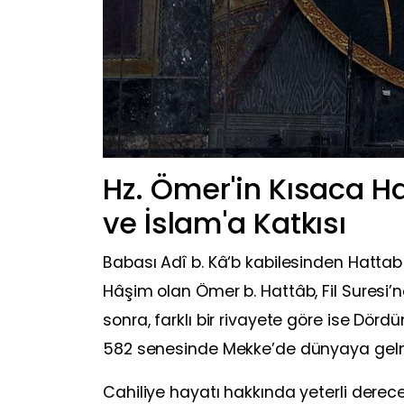
Hz. Ömer'in Kısaca 
ve İslam'a Katkısı
Babası Adî b. Kâ‘b kabilesinden Hatta
Hâşim olan Ömer b. Hattâb, Fil Suresi’n
sonra, farklı bir rivayete göre ise Dör
582 senesinde Mekke’de dünyaya gelmi
Cahiliye hayatı hakkında yeterli derec