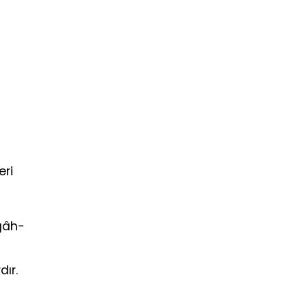
eri
ugâh-
ır.