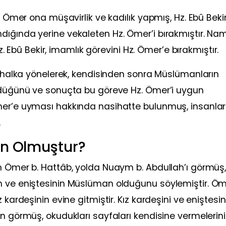
. Ömer ona müşavirlik ve kadılık yapmış, Hz. Ebû Bekir
dığında yerine vekaleten Hz. Ömer’i bırakmıştır. N
bû Bekir, imamlık görevini Hz. Ömer’e bırakmıştır.
ir halka yönelerek, kendisinden sonra Müslümanların
ündüğünü ve sonuçta bu göreve Hz. Ömer’i uygun
Ömer’e uyması hakkında nasihatte bulunmuş, insanla
.
an Olmuştur?
n Ömer b. Hattâb, yolda Nuaym b. Abdullah’ı görmüş
n ve eniştesinin Müslüman olduğunu söylemiştir. Öm
 kardeşinin evine gitmiştir. Kız kardeşini ve eniştesin
en görmüş, okudukları sayfaları kendisine vermelerini