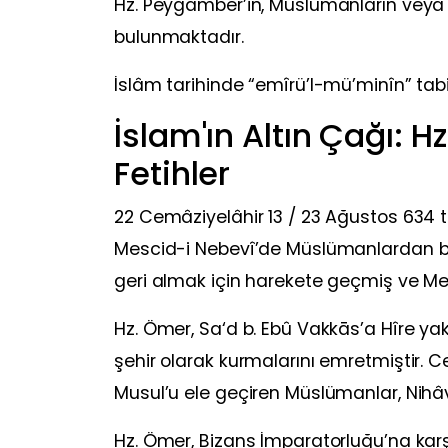
Hz. Peygamber’in, Müslümanların veya Eh
bulunmaktadır.
İslâm tarihinde “emîrü’l-mü’minîn” tabiri
İslam'ın Altın Çağı: Hz
Fetihler
22 Cemâziyelâhir 13 / 23 Ağustos 634 ta
Mescid-i Nebevî’de Müslümanlardan biat a
geri almak için harekete geçmiş ve Medâ
Hz. Ömer, Sa‘d b. Ebû Vakkās’a Hîre ya
şehir olarak kurmalarını emretmiştir. 
Musul’u ele geçiren Müslümanlar, Nihâv
Hz. Ömer, Bizans İmparatorluğu’na kar