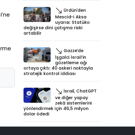
Ürdün'den
i’ne
Mescid-i Aksa
uyarısı: Statüko
değişirse dini çatışma riski
artabilir
tirme
Gazze’de
İşgalci İsrail’in
gözetleme ağı
ortaya çıktı: 40 askeri noktayla
stratejik kontrol iddiası
İsrail, ChatGPT
ve diğer yapay
zekâ sistemlerini
yönlendirmek için 46,5 milyon
dolar ödedi