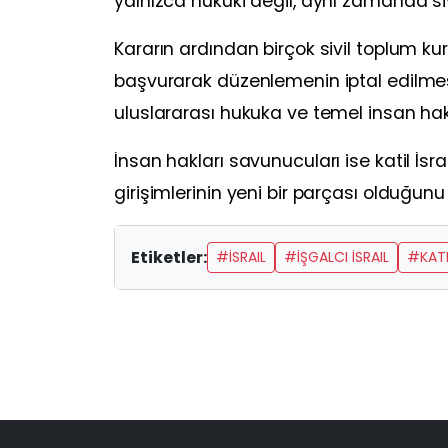
yalnızca hukuki değil, aynı zamanda siy
Kararın ardından birçok sivil toplum ku
başvurarak düzenlemenin iptal edilmes
uluslararası hukuka ve temel insan hak
İnsan hakları savunucuları ise katil İsra
girişimlerinin yeni bir parçası olduğunu
Etiketler:
#İSRAIL
#İŞGALCI İSRAIL
#KATI