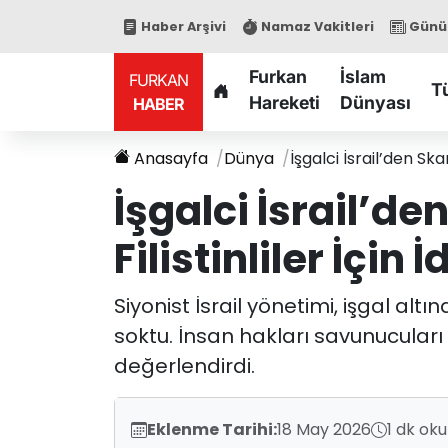
Haber Arşivi
Namaz Vakitleri
Günün
Furkan
İslam
FURKAN
T
Hareketi
Dünyası
HABER
Anasayfa
Dünya
İşgalci İsrail’den Ska
İşgalci İsrail’de
Filistinliler İçi
Siyonist İsrail yönetimi, işgal al
soktu. İnsan hakları savunucuları k
değerlendirdi.
Eklenme Tarihi:
18 May 2026
1 dk ok