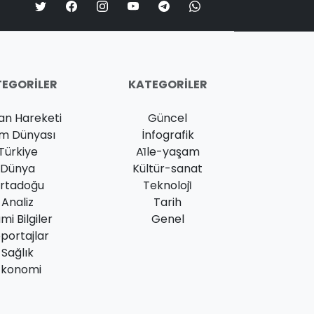
EGORILER
KATEGORILER
an Hareketi
Güncel
am Dünyası
İnfografik
Türkiye
Ai̇le-yaşam
Dünya
Kültür-sanat
rtadoğu
Teknoloji̇
Analiz
Tarih
ami Bilgiler
Genel
portajlar
Sağlık
Ekonomi