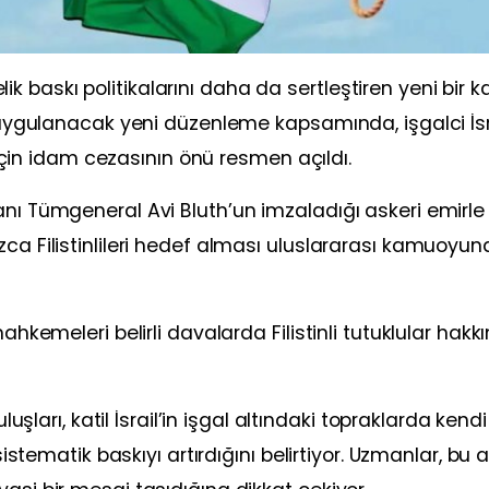
nelik baskı politikalarını daha da sertleştiren yeni bir 
a uygulanacak yeni düzenleme kapsamında, işgalci İsra
r için idam cezasının önü resmen açıldı.
anı Tümgeneral Avi Bluth’un imzaladığı askeri emirle
zca Filistinlileri hedef alması uluslararası kamuoyu
ahkemeleri belirli davalarda Filistinli tutuklular hakk
luşları, katil İsrail’in işgal altındaki topraklarda kendi
 sistematik baskıyı artırdığını belirtiyor. Uzmanlar, bu