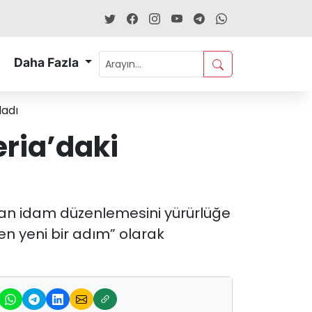
Daha Fazla
ladı
eria’daki
psayan idam düzenlemesini yürürlüğe
iren yeni bir adım” olarak