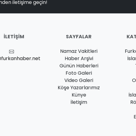
nden iletişime geçin!
İLETIŞIM
SAYFALAR
KAT
Namaz Vakitleri
Furk
@furkanhaber.net
Haber Arşivi
İsl
Günün Haberleri
Foto Galeri
Video Galeri
O
Köşe Yazarlarımız
Künye
İsl
İletişim
Rö