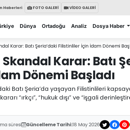
 Haberleri
FOTO GALERİ
VİDEO GALERİ
ürkiye
Dünya
Ortadoğu
Analiz
Dosya Haber
ndal Karar: Batı Şeria’daki Filistinliler İçin İdam Dönemi Baş
n Skandal Karar: Batı Ş
n İdam Dönemi Başladı
tındaki Batı Şeria’da yaşayan Filistinlileri ka
ararı “ırkçı”, “hukuk dışı” ve “işgali derinleşt
uma süresi
Güncelleme Tarihi:
18 May 2026