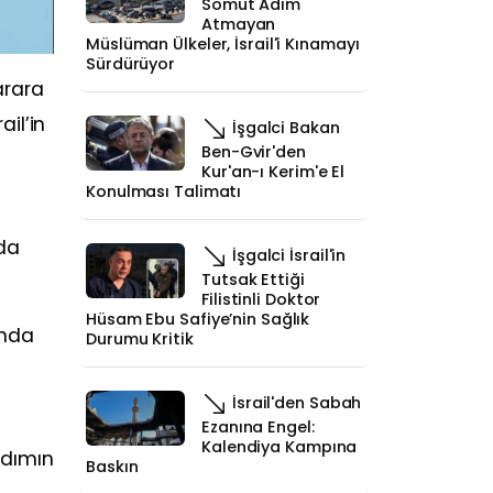
Somut Adım
Atmayan
Müslüman Ülkeler, İsrail'i Kınamayı
Sürdürüyor
karara
il’in
İşgalci Bakan
Ben-Gvir'den
Kur'an-ı Kerim'e El
Konulması Talimatı
nda
İşgalci İsrail'in
Tutsak Ettiği
Filistinli Doktor
Hüsam Ebu Safiye’nin Sağlık
ında
Durumu Kritik
İsrail'den Sabah
Ezanına Engel:
Kalendiya Kampına
 adımın
Baskın