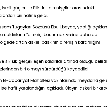
rail güçleri ile Filistinli direnişçiler arasındaki
ardan biri haline geldi.
assam Tugayları Sözcüsü Ebu Ubeyde, yaptığı açıkl
ü saldırıların “direnişi bastırmak yerine daha da
lgede artan askeri baskının direnişin kararlılığını
e sık sık gerçekleşen saldırılar altında olduğu belirtil
lerinden biri olmayı sürdürdüğü kaydedildi.
’in El-Cabariyat Mahallesi yakınlarında meydana gel
se hafif yaralandığını açıkladı. Olayın, askeri bir ara