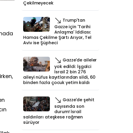
Çekilmeyecek
Trump'tan
Gazze için 'Tarihi
Anlaşma' İddiası:
amada
Hamas Çekilme Şartı Arıyor, Tel
Aviv ise Şüpheci
Gazze'de aileler
yok edildi: İşgalci
İsrail 2 bin 276
irken,
aileyi nüfus kayıtlarından sildi, 60
binden fazla çocuk yetim kaldı
en
Gazze'de şehit
sayısında son
cın
durum! İsrail
saldırıları ateşkese rağmen
sürüyor