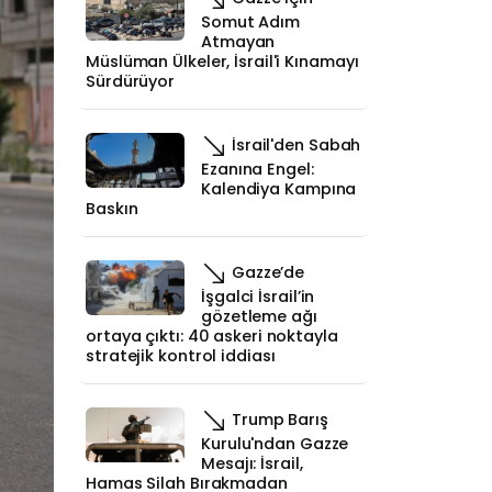
Somut Adım
Atmayan
Müslüman Ülkeler, İsrail'i Kınamayı
Sürdürüyor
İsrail'den Sabah
Ezanına Engel:
Kalendiya Kampına
Baskın
Gazze’de
İşgalci İsrail’in
gözetleme ağı
ortaya çıktı: 40 askeri noktayla
stratejik kontrol iddiası
Trump Barış
Kurulu'ndan Gazze
Mesajı: İsrail,
Hamas Silah Bırakmadan