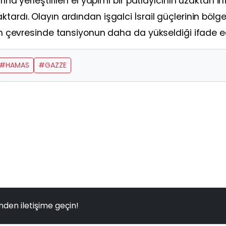
rına yerleştirilen el yapımı bir patlayıcının uzaktan inf
tardı. Olayın ardından işgalci İsrail güçlerinin bölg
nin çevresinde tansiyonun daha da yükseldiği ifade ed
#HAMAS
#GAZZE
nden iletişime geçin!