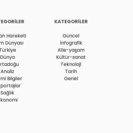
EGORILER
KATEGORILER
an Hareketi
Güncel
am Dünyası
İnfografik
Türkiye
Ai̇le-yaşam
Dünya
Kültür-sanat
rtadoğu
Teknoloji̇
Analiz
Tarih
ami Bilgiler
Genel
portajlar
Sağlık
Ekonomi