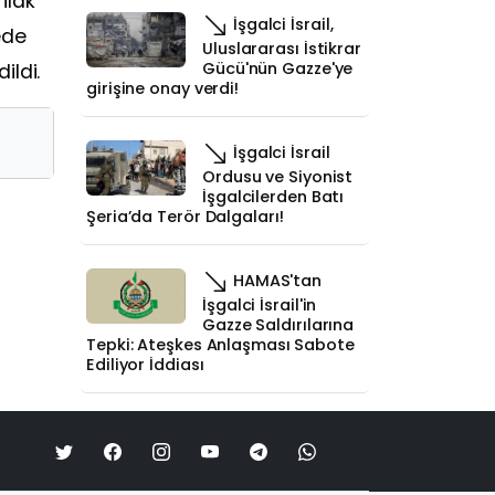
ilak
İşgalci İsrail,
ede
Uluslararası İstikrar
Gücü'nün Gazze'ye
ildi.
girişine onay verdi!
İşgalci İsrail
Ordusu ve Siyonist
İşgalcilerden Batı
Şeria’da Terör Dalgaları!
HAMAS'tan
İşgalci İsrail'in
Gazze Saldırılarına
Tepki: Ateşkes Anlaşması Sabote
Ediliyor İddiası