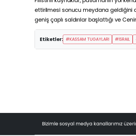
Filistinli kaynaklar, patlamanın yol kena
ettirilmesi sonucu meydana geldiğini ak
geniş çaplı saldırılar başlattığı ve Ce
Etiketler:
#KASSAM TUGAYLARI
#İSRAIL
Bizimle sosyal medya kanallarımız üzeri