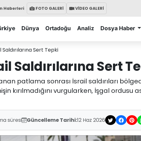
 Haberleri
FOTO GALERİ
VİDEO GALERİ
ürkiye
Dünya
Ortadoğu
Analiz
Dosya Haber
 Saldırılarına Sert Tepki
l Saldırılarına Sert T
anan patlama sonrası İsrail saldırıları bölge
şin kırılmadığını vurgularken, İşgal ordusu a
ma süresi
Güncelleme Tarihi:
12 Haz 2026