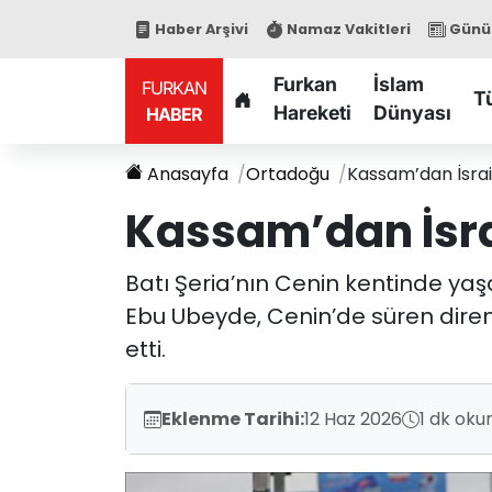
Haber Arşivi
Namaz Vakitleri
Günün
Furkan
İslam
FURKAN
T
Hareketi
Dünyası
HABER
Anasayfa
Ortadoğu
Kassam’dan İsrail
Kassam’dan İsrai
Batı Şeria’nın Cenin kentinde yaş
Ebu Ubeyde, Cenin’de süren direni
etti.
Eklenme Tarihi:
12 Haz 2026
1 dk oku