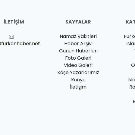
İLETIŞIM
SAYFALAR
KAT
Namaz Vakitleri
Furk
@furkanhaber.net
Haber Arşivi
İsl
Günün Haberleri
Foto Galeri
Video Galeri
O
Köşe Yazarlarımız
Künye
İsl
İletişim
Rö