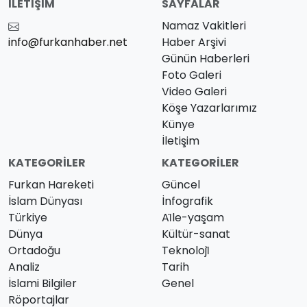
İLETIŞIM
SAYFALAR
Namaz Vakitleri
info@furkanhaber.net
Haber Arşivi
Günün Haberleri
Foto Galeri
Video Galeri
Köşe Yazarlarımız
Künye
İletişim
KATEGORILER
KATEGORILER
Furkan Hareketi
Güncel
İslam Dünyası
İnfografik
Türkiye
Ai̇le-yaşam
Dünya
Kültür-sanat
Ortadoğu
Teknoloji̇
Analiz
Tarih
İslami Bilgiler
Genel
Röportajlar