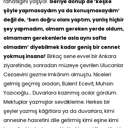
rahatlığını yaşıyor.
Geriye dönüp de ‘keşke
şöyle yapmasaydım ya da konuşmasaydım’
değil de, ‘ben doğru olanı yaptım, yanlış hiçbir
şey yapmadım, olmam gereken yerde oldum,
olmamam gerekenlerle asla aynı safta
olmadım’ diyebilmek kadar geniş bir cennet
yokmuş insana!
Birkaç sene evvel bir Ankara
ziyaretinde, sonradan müzeye çevrilen Ulucanlar
Cezaevini gezme imkânım olmuştu. Niceleri
gelmiş geçmiş oradan, Bülent Ecevit, Muhsin
Yazıcıoğlu… Duvarlara kazınmış acılar gördüm.
Mektuplar yazmışlar sevdiklerine. Herkes bir
şeyler yazmış kâğıtlara ya da duvarlara, kimi
annesine hasretini dile getirmiş kimi eşine kimi