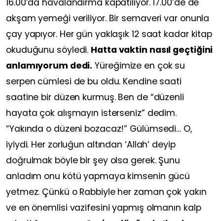
16.00’da havalandırma kapatılıyor. 17.00’de de
akşam yemeği veriliyor. Bir semaveri var onunla
çay yapıyor. Her gün yaklaşık 12 saat kadar kitap
okuduğunu söyledi.
Hatta vaktin nasıl geçtiğini
anlamıyorum dedi.
Yüreğimize en çok su
serpen cümlesi de bu oldu. Kendine saati
saatine bir düzen kurmuş. Ben de “düzenli
hayata çok alışmayın isterseniz” dedim.
“Yakında o düzeni bozacaz!” Gülümsedi… O,
iyiydi. Her zorluğun altından ‘Allah’ deyip
doğrulmak böyle bir şey olsa gerek. Şunu
anladım onu kötü yapmaya kimsenin gücü
yetmez. Çünkü o Rabbiyle her zaman çok yakın
ve en önemlisi vazifesini yapmış olmanın kalp