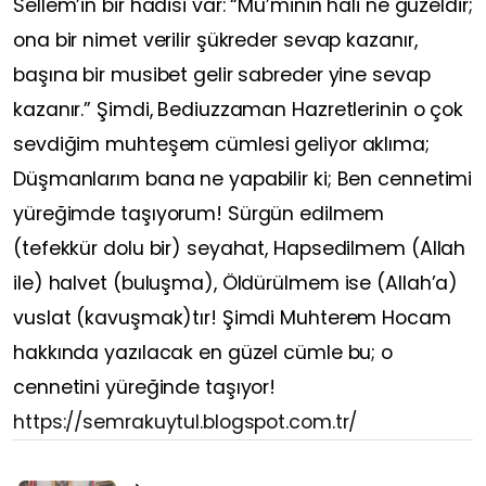
Sellem’in bir hadisi var: “Mü’minin hali ne güzeldir;
ona bir nimet verilir şükreder sevap kazanır,
başına bir musibet gelir sabreder yine sevap
kazanır.” Şimdi, Bediuzzaman Hazretlerinin o çok
sevdiğim muhteşem cümlesi geliyor aklıma;
Düşmanlarım bana ne yapabilir ki; Ben cennetimi
yüreğimde taşıyorum! Sürgün edilmem
(tefekkür dolu bir) seyahat, Hapsedilmem (Allah
ile) halvet (buluşma), Öldürülmem ise (Allah’a)
vuslat (kavuşmak)tır! Şimdi Muhterem Hocam
hakkında yazılacak en güzel cümle bu; o
cennetini yüreğinde taşıyor!
https://semrakuytul.blogspot.com.tr/