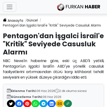
FURKAN
HABER
Güncel
Anasayfa
Pentagon'dan İşgalci İsrail'e "Kritik" Seviyede Casusluk Alarmı
Pentagon'dan İşgalci İsrail'e
"Kritik" Seviyede Casusluk
Alarmı
NBC News'in haberine göre, eski üç ABD'li yetkili,
Pentagon'un işgalci İsrail'in ABD'ye yönelik casusluk
faaliyetlerini artırmasından ötürü karşı istihbarat tehdit
seviyesini en yüksek düzeye çıkardığını iddia etti.
Eklenme Tarihi:
06 Haz 2026
2 dk okuma süresi
Güncelleme Tarihi:
06 Haz 2026