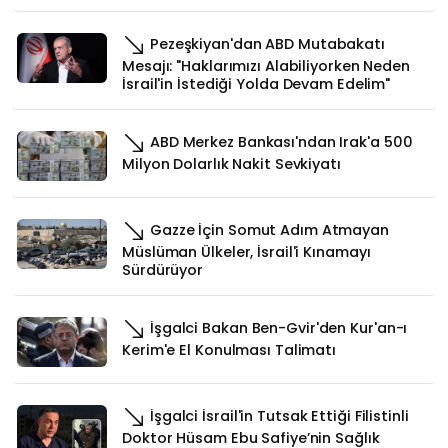
Pezeşkiyan'dan ABD Mutabakatı
Mesajı: "Haklarımızı Alabiliyorken Neden
İsrail'in İstediği Yolda Devam Edelim"
ABD Merkez Bankası'ndan Irak'a 500
Milyon Dolarlık Nakit Sevkiyatı
Gazze İçin Somut Adım Atmayan
Müslüman Ülkeler, İsrail'i Kınamayı
Sürdürüyor
İşgalci Bakan Ben-Gvir'den Kur'an-ı
Kerim'e El Konulması Talimatı
İşgalci İsrail'in Tutsak Ettiği Filistinli
Doktor Hüsam Ebu Safiye’nin Sağlık