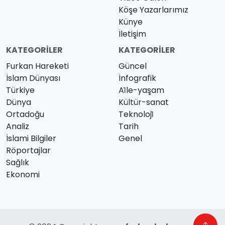
Köşe Yazarlarımız
Künye
İletişim
KATEGORILER
KATEGORILER
Furkan Hareketi
Güncel
İslam Dünyası
İnfografik
Türkiye
Ai̇le-yaşam
Dünya
Kültür-sanat
Ortadoğu
Teknoloji̇
Analiz
Tarih
İslami Bilgiler
Genel
Röportajlar
Sağlık
Ekonomi