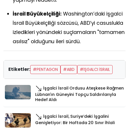
İsrail Büyükelçiliği:
Washington’daki işgalci
İsrail Büyükelçiliği sözcüsü, ABD’yi casuslukla
izledikleri yönündeki suçlamaların "tamamen
asılsız" olduğunu ileri sürdü.
Etiketler:
#PENTAGON
#ABD
#İŞGALCI İSRAIL
İşgalci İsrail Ordusu Ateşkese Rağmen
Lübnan'ın Güneyini Topçu Saldırılarıyla
Hedef Aldı
İşgalci İsrail, Suriye’deki İşgalini
Genişletiyor: Bir Haftada 20 Sınır İhlali