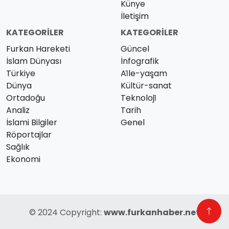
Künye
İletişim
KATEGORILER
KATEGORILER
Furkan Hareketi
Güncel
İslam Dünyası
İnfografik
Türkiye
Ai̇le-yaşam
Dünya
Kültür-sanat
Ortadoğu
Teknoloji̇
Analiz
Tarih
İslami Bilgiler
Genel
Röportajlar
Sağlık
Ekonomi
© 2024 Copyright:
www.furkanhaber.net