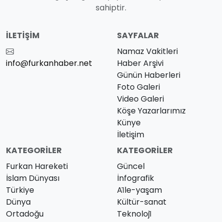
sahiptir.
İLETIŞIM
SAYFALAR
Namaz Vakitleri
info@furkanhaber.net
Haber Arşivi
Günün Haberleri
Foto Galeri
Video Galeri
Köşe Yazarlarımız
Künye
İletişim
KATEGORILER
KATEGORILER
Furkan Hareketi
Güncel
İslam Dünyası
İnfografik
Türkiye
Ai̇le-yaşam
Dünya
Kültür-sanat
Ortadoğu
Teknoloji̇