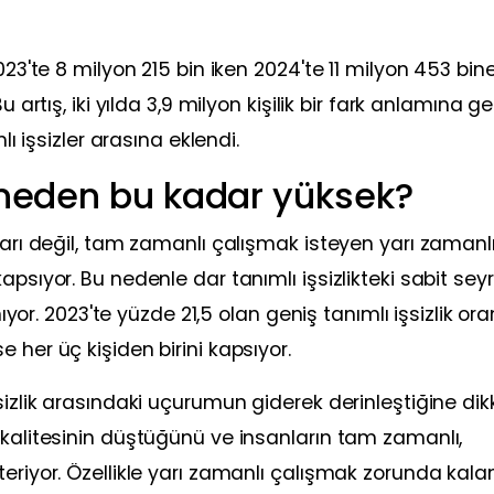
023'te 8 milyon 215 bin iken 2024'te 11 milyon 453 bine
 artış, iki yılda 3,9 milyon kişilik bir fark anlamına gel
lı işsizler arasına eklendi.
k neden bu kadar yüksek?
ları değil, tam zamanlı çalışmak isteyen yarı zamanl
psıyor. Bu nedenle dar tanımlı işsizlikteki sabit sey
nıyor. 2023'te yüzde 21,5 olan geniş tanımlı işsizlik oran
 her üç kişiden birini kapsıyor.
sizlik arasındaki uçurumun giderek derinleştiğine dik
 kalitesinin düştüğünü ve insanların tam zamanlı,
eriyor. Özellikle yarı zamanlı çalışmak zorunda kala