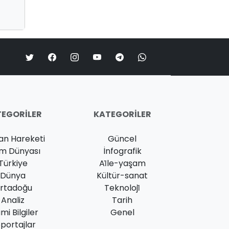
EGORILER
KATEGORILER
an Hareketi
Güncel
am Dünyası
İnfografik
Türkiye
Ai̇le-yaşam
Dünya
Kültür-sanat
rtadoğu
Teknoloji̇
Analiz
Tarih
ami Bilgiler
Genel
portajlar