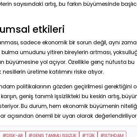
rin sayısındaki artış, bu farkın büyümesinde başlı
plumsal etkileri
ayanması, sadece ekonomik bir sorun değil, aynı zam
 İş bulma umudunu yitiren bireylerin artması, yoksullu
ın büyümesine yol açıyor. Özellikle genç nüfusta bu
sillerin üretime katılımını riske atıyor.
tihdam politikalarının gözden geçirilmesi gerektiğini 
a karşın, geniş tanımlı işsizlikteki bu keskin artış, bü
steriyor. Bu durum, hem ekonomik büyümenin niteli
r açısından önemli bir uyarı olarak değerlendiriliyor
#DİSK-AR
#GENIŞ TANIMLI IŞSIZLIK
#TÜİK
#ISTIHDAM