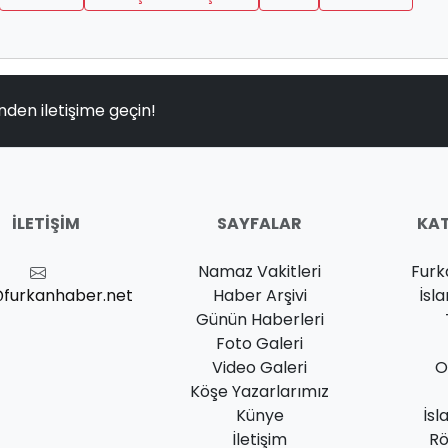
nden iletişime geçin!
İLETIŞIM
SAYFALAR
KAT
Namaz Vakitleri
Furk
@furkanhaber.net
Haber Arşivi
İsl
Günün Haberleri
Foto Galeri
Video Galeri
O
Köşe Yazarlarımız
Künye
İsl
İletişim
Rö