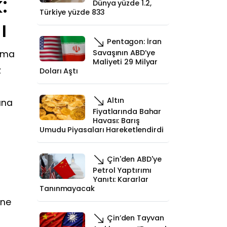
:
Dünya yüzde 1.2,
Türkiye yüzde 833
ı
Pentagon: İran
Savaşının ABD’ye
ırma
Maliyeti 29 Milyar
z
Doları Aştı
Altın
ına
Fiyatlarında Bahar
Havası: Barış
Umudu Piyasaları Hareketlendirdi
Çin'den ABD'ye
Petrol Yaptırımı
Yanıtı: Kararlar
Tanınmayacak
ine
Çin’den Tayvan