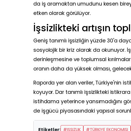
da iş aramaktan umudunu kesen bireyle
etken olarak görülüyor.
İşsizlikteki artışın to
Geniş tanımlı işsizliğin yüzde 30'a d
sosyolojik bir kriz olarak da okunuyor.
derinleşmesine ve toplumsal kırılmalar
oranın daha da yüksek olması, gelecek ne
Raporda yer alan veriler, Türkiye'nin is
koyuyor. Dar tanımlı işsizlikteki istikrar
istihdama yeterince yansımadığını gö
de işgücü piyasasındaki yapısal sorunla
Etiketler:
#IŞSIZLIK
#TÜRKIYE EKONOMISI