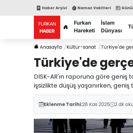
Haber Arşivi
Namaz Vakitleri
Günün
Furkan
İslam
FURKAN
T
Hareketi
Dünyası
HABER
Anasayfa
Kültür-sanat
Türkiye'de ger
Türkiye'de gerçe
DİSK-AR'ın raporuna göre geniş tan
işsizlikte düşüş yaşanırken, geniş ta
Eklenme Tarihi:
28 Kas 2025
2 dk ok