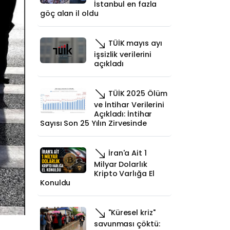
İstanbul en fazla
göç alan il oldu
TÜİK mayıs ayı
işsizlik verilerini
açıkladı
TÜİK 2025 Ölüm
ve İntihar Verilerini
Açıkladı: İntihar
Sayısı Son 25 Yılın Zirvesinde
İran'a Ait 1
Milyar Dolarlık
Kripto Varlığa El
Konuldu
"Küresel kriz"
savunması çöktü: