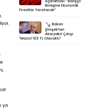
Açıklaması: “Barışçıl
Birleşme Ekonomik
Fırsatlar Yaratacak”
,
iyor.
Bakan
Şimşek’ten
Akaryakıt Çıkışı:
"Mazot 103 TL Olacaktı"
ı
re
ı,
kat
n ya