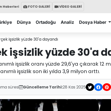
 Haberleri
FOTO GALERİ
VİDEO GALERİ
ürkiye
Dünya
Ortadoğu
Analiz
Dosya Haber
çek işsizlik yüzde 30'a dayandı
k işsizlik yüzde 30'a 
ımlı işsizlik oranı yüzde 29,6'ya çıkarak 12 mi
nımlı işsizlik son iki yılda 3,9 milyon arttı.
uma süresi
Güncelleme Tarihi:
28 Kas 2025