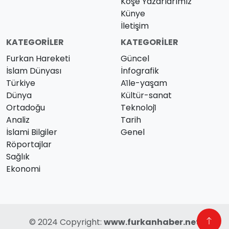
Köşe Yazarlarımız
Künye
İletişim
KATEGORILER
KATEGORILER
Furkan Hareketi
Güncel
İslam Dünyası
İnfografik
Türkiye
Ai̇le-yaşam
Dünya
Kültür-sanat
Ortadoğu
Teknoloji̇
Analiz
Tarih
İslami Bilgiler
Genel
Röportajlar
Sağlık
Ekonomi
© 2024 Copyright:
www.furkanhaber.net