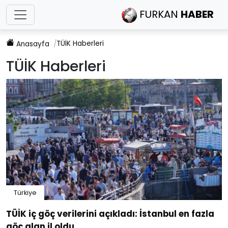
FURKAN
HABER
TÜİK
Haberleri
Anasayfa
TÜİK
Haberleri
Türkiye
TÜİK iç göç verilerini açıkladı: İstanbul en fazla
göç alan il oldu