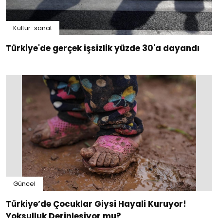
Kültür-sanat
Türkiye'de gerçek işsizlik yüzde 30'a dayandı
Güncel
Türkiye’de Çocuklar Giysi Hayali Kuruyor!
Yoksulluk Derinleşiyor mu?