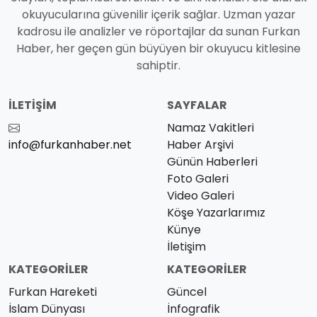
okuyucularına güvenilir içerik sağlar. Uzman yazar
kadrosu ile analizler ve röportajlar da sunan Furkan
Haber, her geçen gün büyüyen bir okuyucu kitlesine
sahiptir.
İLETIŞIM
SAYFALAR
Namaz Vakitleri
info@furkanhaber.net
Haber Arşivi
Günün Haberleri
Foto Galeri
Video Galeri
Köşe Yazarlarımız
Künye
İletişim
KATEGORILER
KATEGORILER
Furkan Hareketi
Güncel
İslam Dünyası
İnfografik