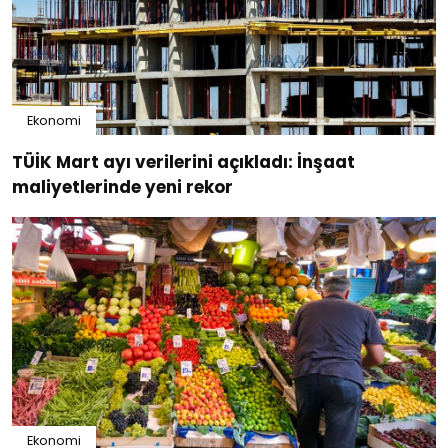
Ekonomi
TÜİK Mart ayı verilerini açıkladı: İnşaat
maliyetlerinde yeni rekor
Ekonomi