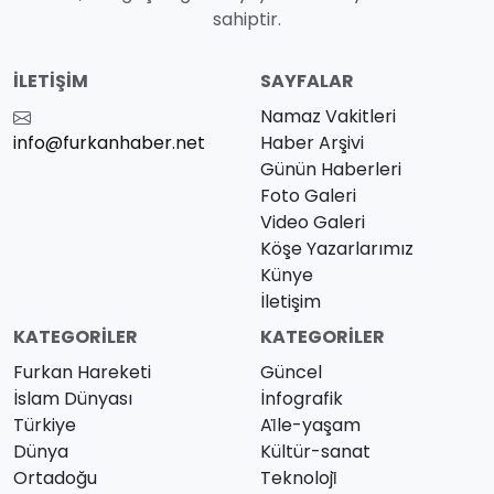
sahiptir.
İLETIŞIM
SAYFALAR
Namaz Vakitleri
info@furkanhaber.net
Haber Arşivi
Günün Haberleri
Foto Galeri
Video Galeri
Köşe Yazarlarımız
Künye
İletişim
KATEGORILER
KATEGORILER
Furkan Hareketi
Güncel
İslam Dünyası
İnfografik
Türkiye
Ai̇le-yaşam
Dünya
Kültür-sanat
Ortadoğu
Teknoloji̇